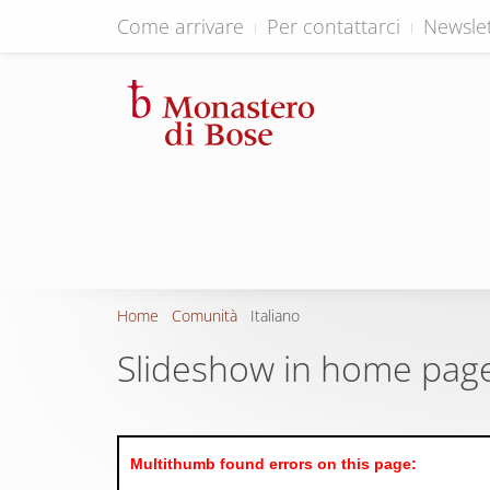
Come arrivare
Per contattarci
Newslet
Home
Comunità
Italiano
Slideshow in home pag
Multithumb found errors on this page: