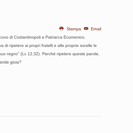
Stampa
Email
escovo di Costantinopoli e Patriarca Ecumenico,
i ripetere ai propri fratelli e alle proprie sorelle le
 suo regno” (Lc 12,32). Perché ripetere queste parole,
rande gioia?