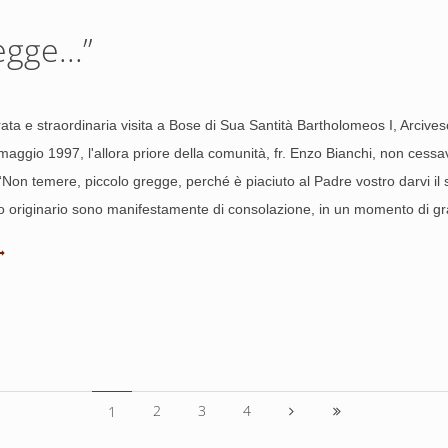
gge...”
erata e straordinaria visita a Bose di Sua Santità Bartholomeos I, Arciv
aggio 1997, l'allora priore della comunità, fr. Enzo Bianchi, non cessava d
“Non temere, piccolo gregge, perché è piaciuto al Padre vostro darvi il
to originario sono manifestamente di consolazione, in un momento di g
2
3
4
1