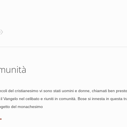
omunità
secoli del cristianesimo vi sono stati uomini e donne, chiamati ben pre
l Vangelo nel celibato e riuniti in comunità. Bose si innesta in questa tra
progetto del monachesimo