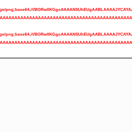
ta:image/png;base64,iVBORw0KGgoAAAANSUhEUgAABLAAAAJYC
AAAAAAAAAAAAAAAAAAAAAAAAAAAAAAAAAAAAAAAAAAAAA
ta:image/png;base64,iVBORw0KGgoAAAANSUhEUgAABLAAAAJYC
AAAAAAAAAAAAAAAAAAAAAAAAAAAAAAAAAAAAAAAAAAAAA