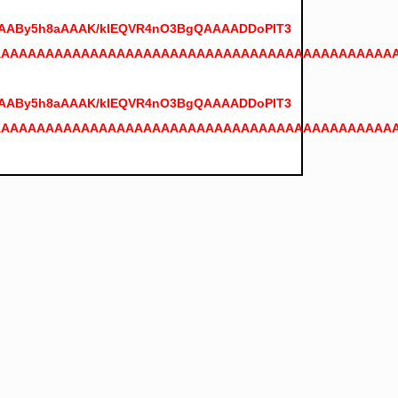
AYAAABy5h8aAAAK/klEQVR4nO3BgQAAAADDoPlT3
AAAAAAAAAAAAAAAAAAAAAAAAAAAAAAAAAAAAAAAAAAAAA
AYAAABy5h8aAAAK/klEQVR4nO3BgQAAAADDoPlT3
AAAAAAAAAAAAAAAAAAAAAAAAAAAAAAAAAAAAAAAAAAAAA