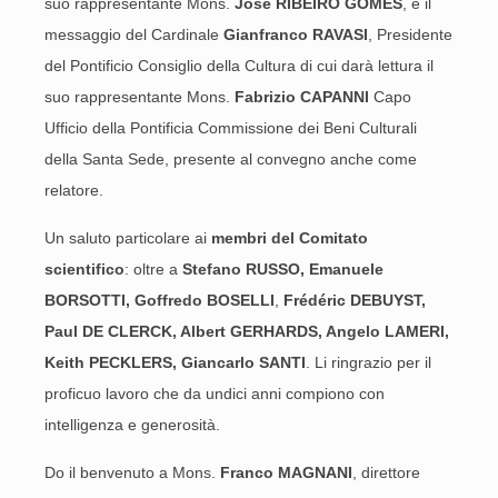
suo rappresentante Mons.
José RIBEIRO GOMES
, e il
messaggio del Cardinale
Gianfranco RAVASI
, Presidente
del Pontificio Consiglio della Cultura di cui darà lettura il
suo rappresentante Mons.
Fabrizio CAPANNI
Capo
Ufficio della Pontificia Commissione dei Beni Culturali
della Santa Sede, presente al convegno anche come
relatore.
Un saluto particolare ai
membri del Comitato
scientifico
: oltre a
Stefano RUSSO, Emanuele
BORSOTTI, Goffredo BOSELLI
,
Frédéric DEBUYST,
Paul DE CLERCK, Albert GERHARDS, Angelo LAMERI,
Keith PECKLERS, Giancarlo SANTI
. Li ringrazio per il
proficuo lavoro che da undici anni compiono con
intelligenza e generosità.
Do il benvenuto a Mons.
Franco MAGNANI
, direttore