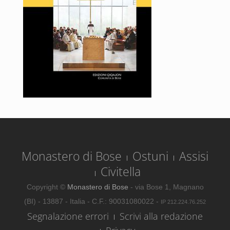
Monastero di Bose
Ostuni
Assisi
Civitella
Copyright ©
Monastero di Bose
- via Bose 1, Magnano
(BI) - 13887 - Italia - C.F.: 90031080022 -
IP 212.224.76.252
Segnalazione errori
Scrivi alla redazione