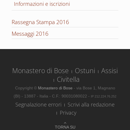
Informazioni e iscrizioni
Rassegna Stampa 2016
Messaggi 2016
Monastero di Bose
Ostuni
Assisi
Civitella
Copyright ©
Monastero di Bose
- via Bose 1, Magnano
(BI) - 13887 - Italia - C.F.: 90031080022 -
IP 212.224.76.252
Segnalazione errori
Scrivi alla redazione
Privacy
TORNA SU