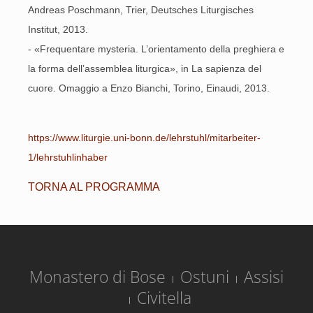
Andreas Poschmann, Trier, Deutsches Liturgisches
Institut, 2013.
- «Frequentare mysteria. L’orientamento della preghiera e
la forma dell’assemblea liturgica», in La sapienza del
cuore. Omaggio a Enzo Bianchi, Torino, Einaudi, 2013.
https://www.liturgie.uni-bonn.de/lehrstuhl/mitarbeiter-
1/lehrstuhlinhaber
TORNA AL PROGRAMMA
Monastero di Bose
Ostuni
Assisi
Civitella