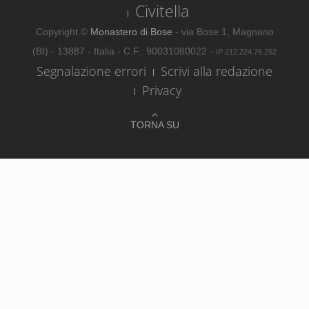
Civitella
Copyright ©
Monastero di Bose
- via Bose 1, Magnano
(BI) - 13887 - Italia - C.F.: 90031080022 -
IP 212.224.76.252
Segnalazione errori
Scrivi alla redazione
Privacy
TORNA SU