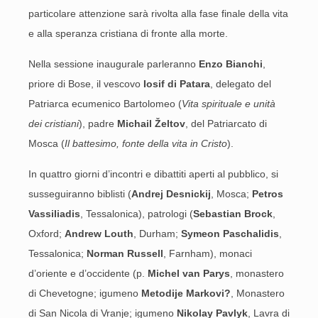
particolare attenzione sarà rivolta alla fase finale della vita
e alla speranza cristiana di fronte alla morte.
Nella sessione inaugurale parleranno
Enzo Bianchi
,
priore di Bose, il vescovo
Iosif di Patara
, delegato del
Patriarca ecumenico Bartolomeo (
Vita spirituale e unità
dei cristiani
), padre
Michail
Ž
eltov
, del Patriarcato di
Mosca (
Il battesimo, fonte della vita in Cristo
).
In quattro giorni d’incontri e dibattiti aperti al pubblico, si
susseguiranno biblisti (
Andrej Desnickij
, Mosca;
Petros
Vassiliadis
, Tessalonica), patrologi (
Sebastian Brock
,
Oxford;
Andrew Louth
, Durham;
Symeon Paschalidis
,
Tessalonica;
Norman Russell
, Farnham), monaci
d’oriente e d’occidente (p.
Michel van Parys
, monastero
di Chevetogne; igumeno
Metodije Markovi
?
, Monastero
di San Nicola di Vranje; igumeno
Nikolay Pavlyk
, Lavra di