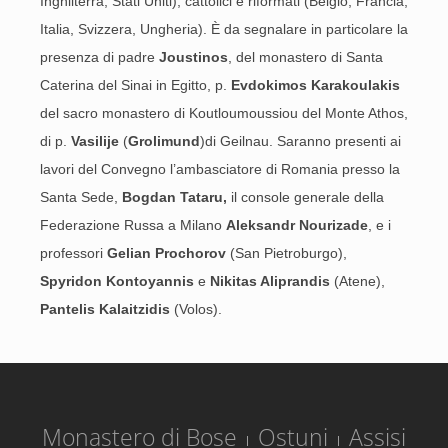
Inghilterra, Stati Uniti), cattolici e riformati (Belgio, Francia,
Italia, Svizzera, Ungheria). È da segnalare in particolare la
presenza di padre
Joustinos
, del monastero di Santa
Caterina del Sinai in Egitto, p.
Evdokimos Karakoulakis
del sacro monastero di Koutloumoussiou del Monte Athos,
di p.
Vasilije
(
Grolimund
)di Geilnau. Saranno presenti ai
lavori del Convegno l’ambasciatore di Romania presso la
Santa Sede,
Bogdan Tataru,
il console generale della
Federazione Russa a Milano
Aleksandr
Nourizade
, e i
professori
Gelian Prochorov
(San Pietroburgo),
Spyridon Kontoyannis
e
Nikitas Aliprandis
(Atene),
Pantelis Kalaitzidis
(Volos).
Monastero di Bose
Ostuni
Assisi