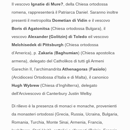
Il vescovo
Ignatie di Mure
?
, della Chiesa ortodossa
romena, rappresenterà il Patriarca Daniel. Saranno inoltre
presenti il metropolita
Dometian di Vidin
e il vescovo
Boris di Agatonitsa
(Chiesa ortodossa Bulgara), il
vescovo
Alexander (Golitzin) di Toledo
eil vescovo
Melchisedek di Pittsburgh
(Chiesa ortodossa
d’America), p.
Zakaria
(
Baghumian
) (Chiesa apostolica
armena), delegato del Catholikos di tutti gli Armeni
Garechin II, l’archimandrita
Athenagoras
(
Fasiolo
)
(Arcidiocesi Ortodossa d’Italia e di Malta), il canonico
Hugh Wybrew
(Chiesa d’Inghilterra), delegato
dell'Arcivescovo di Canterbury Justin Welby.
Di rilievo è la presenza di monaci e monache, provenienti
da monasteri ortodossi (Grecia, Russia, Ucraina, Bulgaria,
Romania, Turchia, Monte Sinai, Armenia, Francia,