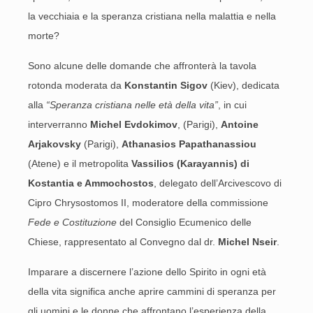
la vecchiaia e la speranza cristiana nella malattia e nella
morte?
Sono alcune delle domande che affronterà la tavola
rotonda moderata da
Konstantin Sigov
(Kiev), dedicata
alla
“Speranza cristiana nelle età della vita”
, in cui
interverranno
Michel Evdokimov
, (Parigi),
Antoine
Arjakovsky
(Parigi),
Athanasios Papathanassiou
(Atene) e il metropolita
Vassilios (Karayannis) di
Kostantia e Ammochostos
, delegato dell’Arcivescovo di
Cipro Chrysostomos II, moderatore della commissione
Fede e Costituzione
del Consiglio Ecumenico delle
Chiese, rappresentato al Convegno dal dr.
Michel Nseir
.
Imparare a discernere l’azione dello Spirito in ogni età
della vita significa anche aprire cammini di speranza per
gli uomini e le donne che affrontano l’esperienza della