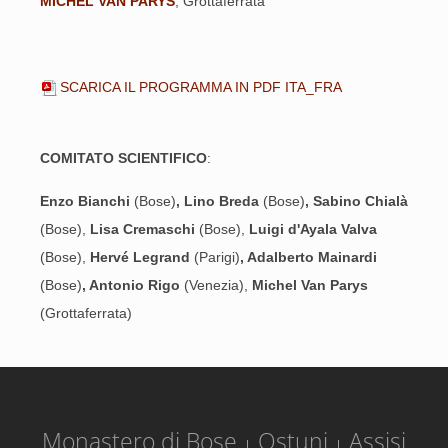
MICHEL VAN PARYS
, Grottaferrata
SCARICA IL PROGRAMMA IN PDF ITA_FRA
COMITATO SCIENTIFICO
:
Enzo Bianchi
(Bose)
, Lino Breda
(Bose)
, Sabino Chialà
(Bose),
Lisa Cremaschi
(Bose),
Luigi d'Ayala Valva
(Bose),
Hervé Legrand
(Parigi)
, Adalberto Mainardi
(Bose)
, Antonio Rigo
(Venezia),
Michel Van Parys
(Grottaferrata)
Monastero di Bose
Ostuni
Assisi