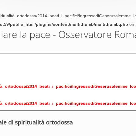
iritualità_ortodossa/2014_beati_i_pacifici/IngressodiGeserusalemme_
t59/public_html/plugins/content/multithumb/multithumb.php
on 
niare la pace - Osservatore Ro
lità_ortodossa/2014_beati_i_pacifici/IngressodiGeserusalemme_
lità_ortodossa/2014_beati_i_pacifici/IngressodiGeserusalemme_
e di spiritualità ortodossa