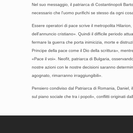
Nel suo messaggio, il patriarca di Costantinopoli Bart
necessario che l'uomo purifichi se stesso da ogni cosa 
Essere operatori di pace scrive il metropolita Hilarion
dell'annuncio cristiano». Quindi il difficile periodo attu
fermare la guerra che porta inimicizia, morte e distruzi
Principe della pace come il Dio della scrittura», mentre
«Pace il voi». Neofìt, patriarca di Bulgaria, osservand
nostre azioni con le nostre decisioni saranno determi
agognato, rimarranno irraggiungibili».
Pensiero condiviso dal Patriarca di Romania, Daniel, il 
sul piano sociale che tra i popoli», conflitti originati d