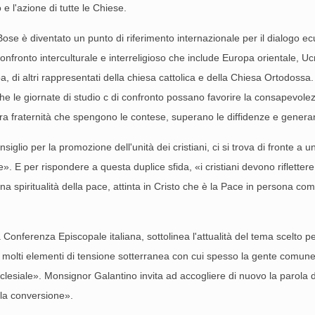
 e l'azione di tutte le Chiese.
di Bose è diventato un punto di riferimento internazionale per il dialogo e
onfronto interculturale e interreligioso che include Europa orientale, Uc
Papa, di altri rappresentati della chiesa cattolica e della Chiesa Ortodos
che le giornate di studio c di confronto possano favorire la consapevole
ra fraternità che spengono le contese, superano le diffidenze e genera
siglio per la promozione dell'unità dei cristiani, ci si trova di fronte a 
. E per rispondere a questa duplice sfida, «i cristiani devono riflette
a spiritualità della pace, attinta in Cristo che è la Pace in persona com
onferenza Episcopale italiana, sottolinea l'attualità del tema scelto per 
molti elementi di tensione sotterranea con cui spesso la gente comune s
cclesiale». Monsignor Galantino invita ad accogliere di nuovo la parola di 
la conversione».