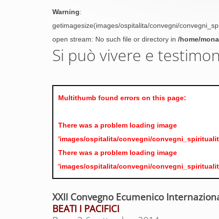
Warning
:
getimagesize(images/ospitalita/convegni/convegni_sp
open stream: No such file or directory in
/home/monas
Si può vivere e testimo
Multithumb found errors on this page:
There was a problem loading image
'images/ospitalita/convegni/convegni_spiritua
There was a problem loading image
'images/ospitalita/convegni/convegni_spiritua
XXII Convegno Ecumenico Internazional
BEATI I PACIFICI