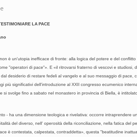
se
 TESTIMONIARE LA PACE
ano
 è un'utopia inefficace di fronte: alla logica del potere e del conflitto
me "operatori di pace"». E «il ritrovarsi fraterno di vescovi e studiosi
 dal desiderio di restare fedeli al vangelo e al suo messaggio di pace, 
ggi più significativi dell'introduzione al XXII congresso ecumenico inter
 si svolge fino a sabato nel monastero in provincia di Biella, è intitolato
to - ha una dimensione teologica e rivelativa: occorre intraprendere un i
alità del diverso, nell' operosità della riconciliazione, nella fatica del 
ace è contestata, calpestata, contraddetta», questa "beatitudine inattua