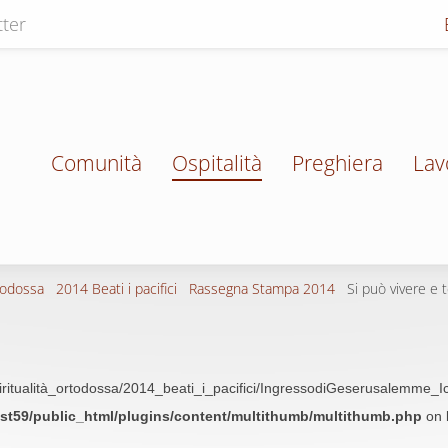
ter
Comunità
Ospitalità
Preghiera
Lav
todossa
2014 Beati i pacifici
Rassegna Stampa 2014
Si può vivere e
iritualità_ortodossa/2014_beati_i_pacifici/IngressodiGeserusalemme_
t59/public_html/plugins/content/multithumb/multithumb.php
on 