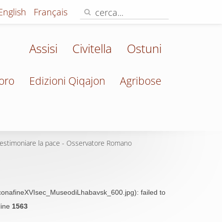
English
Français
Assisi
Civitella
Ostuni
oro
Edizioni Qiqajon
Agribose
 testimoniare la pace - Osservatore Romano
IconafineXVIsec_MuseodiLhabavsk_600.jpg): failed to
line
1563