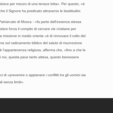
quisisce per mezzo di una tenace lotta». Per questo, «è
he il Signore ha predicato attraverso le beatitudini.
 Patriarcato di Mosca - «fa parte dell'essenza stessa
colare forza il compito di cercare vie cristiane per
la missione in medio oriente «è di rinnovare il volto del
one sul radicamento biblico del saluto di risurrezione
è l'appartenenza religiosa, afferma che, «fino a che le
di noi, questa pace tanto attesa, questo benessere
 di «prevenire o appianare i conflitti tra gli uomini sia
li senza limiti».