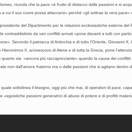
olomeo, ricorda che la pace «è frutto di distacco dalle passioni e si ac
a cui il suo cuore possa attaccarsi» perché «gli sottrae la vera pace» c
, presidente del Dipartimento per le relazioni ecclesiastiche esterne del
ale contraddistinto da vari conflitti armati «pone davanti a tutti con parti
one». Secondo il patriarca di Antiochia e di tutto l'Oriente, Giovanni X, 
 Hieronimos II, arcivescovo di Atene e di tutta la Grecia, pone l'attenzi
o quanto sia «ancora più raccapricciante» quando la causa dei conflitti 
nate non dall'amore fraterno ma o dalle passioni che si agitano dentro 
quale sottolinea il bisogno, oggi più che mai, di operatori di pace, capaci
alle «egoistiche passioni generatrici di abuso di potere e di profitti materia