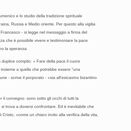
cumenico e lo studio della tradizione spirituale
raina, Russia e Medio oriente. Per questo alla vigilia
sa. Francesco - si legge nel messaggio a firma del
zza che è possibile vivere e testimoniare la pace
no la speranza.
un duplice compito: « Fare della pace il cuore
re insieme a quella che potrebbe essere "una
une - scrive il porporato - «sia all'esicasmo bizantino
il convegno: sono sotto gli occhi di tutti la
i trova a doversi confrontare. Ed è inevitabile che
Cristo, «come un chiaro invito alla verifica della vita,