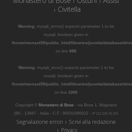
Monastero di Bose
Ostuni
Assisi
Civitella
Warning
: mysqli_errno() expects parameter 1 to be
mysqli, boolean given in
/home/monast59/public_html/libraries/joomla/database/driv
on line
988
Warning
: mysqli_error() expects parameter 1 to be
mysqli, boolean given in
/home/monast59/public_html/libraries/joomla/database/driv
on line
1000
Copyright ©
Monastero di Bose
- via Bose 1, Magnano
(BI) - 13887 - Italia - C.F.: 90031080022 -
IP 212.224.76.252
Segnalazione errori
Scrivi alla redazione
Privacy