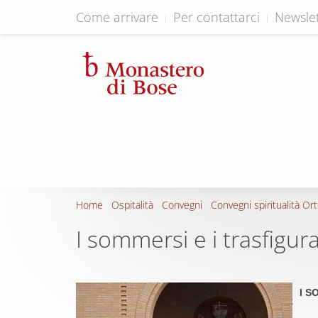
Come arrivare
Per contattarci
Newslet
Home
Ospitalità
Convegni
Convegni spiritualità Or
I sommersi e i trasfigura
I S