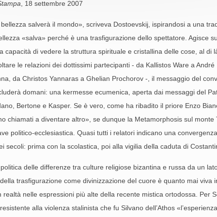
Stampa
, 18 settembre 2007
bellezza salverà il mondo», scriveva Dostoevskij, ispirandosi a una trad
ellezza «salva» perché è una trasfigurazione dello spettatore. Agisce su
a capacità di vedere la struttura spirituale e cristallina delle cose, al d
ltare le relazioni dei dottissimi partecipanti - da Kallistos Ware a André
na, da Christos Yannaras a Ghelian Prochorov -, il messaggio del conv
concluderà domani: una kermesse ecumenica, aperta dai messaggi del Patr
Sodano, Bertone e Kasper. Se è vero, come ha ribadito il priore Enzo Bian
no chiamati a diventare altro», se dunque la Metamorphosis sul monte Ta
e politico-ecclesiastica. Quasi tutti i relatori indicano una convergenza 
 secoli: prima con la scolastica, poi alla vigilia della caduta di Costan
politica delle differenze tra culture religiose bizantina e russa da un l
ne della trasfigurazione come divinizzazione del cuore è quanto mai viva i
n realtà nelle espressioni più alte della recente mistica ortodossa. Per 
l resistente alla violenza stalinista che fu Silvano dell’Athos «l’esperien