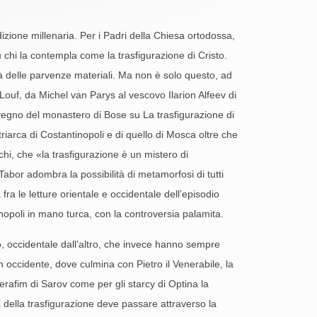
izione millenaria. Per i Padri della Chiesa ortodossa,
 chi la contempla come la trasfigurazione di Cristo.
i là delle parvenze materiali. Ma non è solo questo, ad
 Louf, da Michel van Parys al vescovo Ilarion Alfeev di
egno del monastero di Bose su La trasfigurazione di
iarca di Costantinopoli e di quello di Mosca oltre che
chi, che «la trasfigurazione è un mistero di
bor adombra la possibilità di metamorfosi di tutti
fra le letture orientale e occidentale dell’episodio
tinopoli in mano turca, con la controversia palamita.
ato, occidentale dall’altro, che invece hanno sempre
n occidente, dove culmina con Pietro il Venerabile, la
Serafim di Sarov come per gli starcy di Optina la
za della trasfigurazione deve passare attraverso la