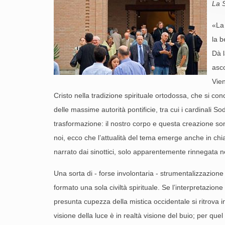
La 
«La 
la b
Dà l
asco
Vien
Cristo nella tradizione spirituale ortodossa, che si 
delle massime autorità pontificie, tra cui i cardinali 
trasformazione: il nostro corpo e questa creazione so
noi, ecco che l’attualità del tema emerge anche in chiav
narrato dai sinottici, solo apparentemente rinnegata nei
Una sorta di - forse involontaria - strumentalizzazione 
formato una sola civiltà spirituale. Se l’interpretazio
presunta cupezza della mistica occidentale si ritrova i
visione della luce è in realtà visione del buio; per que