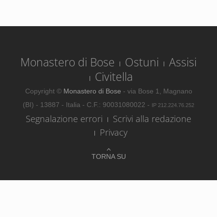
Monastero di Bose
Ostuni
Assisi
Civitella
Copyright ©
Monastero di Bose
- via Bose 1, Magnano
(BI) - 13887 - Italia - C.F.: 90031080022 -
IP 212.224.76.252
Segnalazione errori
Scrivi alla redazione
Privacy
TORNA SU