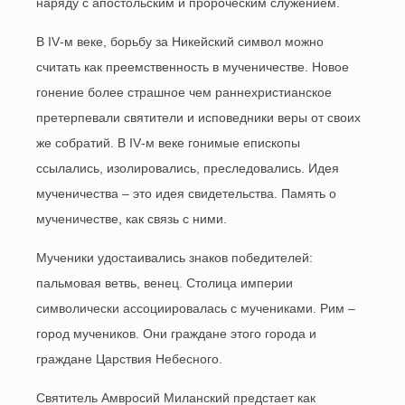
наряду с апостольским и пророческим служением.
В
IV
-м веке, борьбу за Никейский символ можно
считать как преемственность в мученичестве. Новое
гонение более страшное чем раннехристианское
претерпевали святители и исповедники веры от своих
же собратий. В
IV
-м веке гонимые епископы
ссылались, изолировались, преследовались. Идея
мученичества – это идея свидетельства. Память о
мученичестве, как связь с ними.
Мученики удостаивались знаков победителей:
пальмовая ветвь, венец. Столица империи
символически ассоциировалась с мучениками. Рим –
город мучеников. Они граждане этого города и
граждане Царствия Небесного.
Святитель Амвросий Миланский предстает как