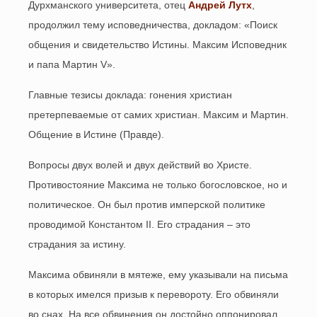
Дурхманского университета, отец
Андрей Лутх
,
продолжил тему исповедничества, докладом: «Поиск
общения и свидетельство Истины. Максим Исповедник
и папа Мартин V».
Главные тезисы доклада: гонения христиан
претерпеваемые от самих христиан. Максим и Мартин.
Общение в Истине (Правде).
Вопросы двух волей и двух действий во Христе.
Противостояние Максима не только богословское, но и
политическое. Он был против имперской политике
проводимой Константом
II
. Его страдания – это
страдания за истину.
Максима обвиняли в мятеже, ему указывали на письма
в которых имелся призыв к перевороту. Его обвиняли
во снах. На все обвинения он достойно оппонировал.