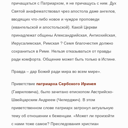
причащаться с Патриархом, я не причащусь с ним. Дух
Святой анафематствовал чрез апостола даже ангелов,
вводящих что-либо новое и чуждое проповеди
(евангельской и апостольской). Какой Церкви
принадлежат общины Александрийская, Антиохийская,
Иерусалимская, Римская ? Семя благочестия должно
сохраниться в Риме. Нельзя отказываться от правды
ради комфорта. Общение может быть только в Истине.
Правда – дар Божий ради мира во всем мире».
Приветствие
патриарха Сербского Иринея
(Гавриловича), было зачитано епископом Австрийско-
Швейцарским Андреем (Чилерджич). В этом
приветственном слове патриарх затронул актуальную
тему об отношении к беженцам. «Может ли произойти
с нами тоже самое? Преследования христиан