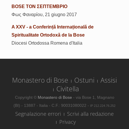
BOSE ΤΟΝ ΣΕΠΤΕΜΒΡΙΟ
Φως Φαναρίου, 21 giugno 2017
A XXV - a Conferință Internațională de
Spiritualitate Ortodoxă de la Bose
Diocesi Ortodossa Romena d'Italia
Monastero di Bose
Ostuni
Assisi
Civitella
Copyright ©
Monastero di Bose
- via Bose 1, Magnano
(BI) - 13887 - Italia - C.F.: 90031080022 -
IP 212.224.76.252
Segnalazione errori
Scrivi alla redazione
Privacy