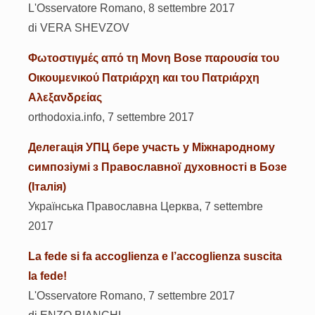
L'Osservatore Romano, 8 settembre 2017
di VERA SHEVZOV
Φωτοστιγμές από τη Μονη Bose παρουσία του
Οικουμενικού Πατριάρχη και του Πατριάρχη
Αλεξανδρείας
orthodoxia.info, 7 settembre 2017
Делегація УПЦ бере участь у Міжнародному
симпозіумі з Православної духовності в Бозе
(Італія)
Українська Православна Церква, 7 settembre
2017
La fede si fa accoglienza e l’accoglienza suscita
la fede!
L'Osservatore Romano, 7 settembre 2017