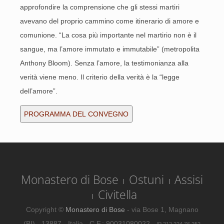
approfondire la comprensione che gli stessi martiri
avevano del proprio cammino come itinerario di amore e
comunione. “La cosa più importante nel martirio non è il
sangue, ma l’amore immutato e immutabile” (metropolita
Anthony Bloom). Senza l’amore, la testimonianza alla
verità viene meno. Il criterio della verità è la “legge
dell’amore”.
PROGRAMMA DEL CONVEGNO
Monastero di Bose
Ostuni
Assisi
Civitella
Copyright ©
Monastero di Bose
- via Bose 1, Magnano
(BI) - 13887 - Italia - C.F.: 90031080022 -