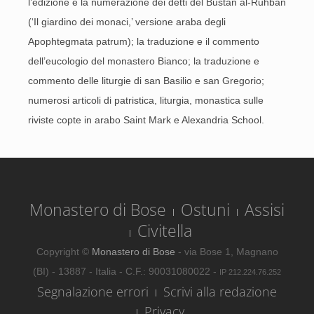
l’edizione e la numerazione dei detti del Bustan al-Ruhban
(‘Il giardino dei monaci,’ versione araba degli
Apophtegmata patrum); la traduzione e il commento
dell’eucologio del monastero Bianco; la traduzione e
commento delle liturgie di san Basilio e san Gregorio;
numerosi articoli di patristica, liturgia, monastica sulle
riviste copte in arabo Saint Mark e Alexandria School.
Monastero di Bose
Ostuni
Assisi
Civitella
Copyright ©
Monastero di Bose
- via Bose 1, Magnano
(BI) - 13887 - Italia - C.F.: 90031080022 -
IP 212.224.76.252
Segnalazione errori
Scrivi alla redazione
Privacy