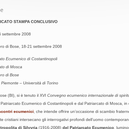
se
ICATO STAMPA CONCLUSIVO
4 settembre 2008
ro di Bose, 18-21 settembre 2008
ato Ecumenico di Costantinopoli
ato di Mosca
ro di Bose
Piemonte – Università di Torino
se (BI), si è tenuto il XVI
Convegno ecumenico internazionale di spirit
 Patriarcato Ecumenico di Costantinopoli e dal Patriarcato di Mosca, in
incontri ecumenici
, che intende offrire un’occasione di scambio fraterno
ente cristiani intersecano gli interrogativi profondi dell’uomo contempora
ropolita di Silyvria
(1916-2008)
del Patriarcato Ecumenico
, lumino