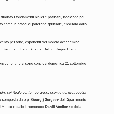
tudiato i fondamenti biblici e patristici, lasciando poi
 come la prassi di paternità spirituale, ereditata dalla
ttrocento persone, esponenti del mondo accademico,
a, Georgia, Libano, Austria, Belgio, Regno Unito,
el Convegno, che si sono conclusi domenica 21 settembre
dre spirituale contemporaneo: ricordo del metropolita
ra composta da e p.
Georgij Sergeev
del Dipartimento
 di Mosca e dallo ieromonaco
Daniil Vasilenko
della