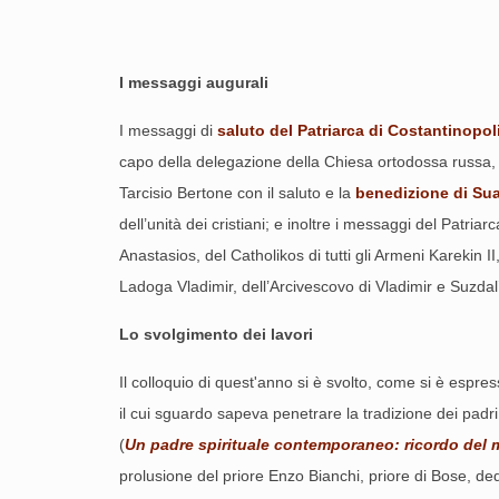
I messaggi augurali
I messaggi di
saluto del Patriarca di Costantinopol
capo della delegazione della Chiesa ortodossa russa, h
Tarcisio Bertone con il saluto e la
benedizione di Sua
dell’unità dei cristiani; e inoltre i messaggi del Patr
Anastasios, del Catholikos di tutti gli Armeni Karekin
Ladoga Vladimir, dell’Arcivescovo di Vladimir e Suzdal’
Lo svolgimento dei lavori
Il colloquio di quest'anno si è svolto, come si è espre
il cui sguardo sapeva penetrare la tradizione dei padr
(
Un padre spirituale contemporaneo: ricordo del m
prolusione del priore Enzo Bianchi, priore di Bose, de