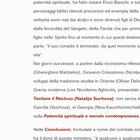
paternità spirituale, ha fatto notare Enzo Bianchi; e tu
personaggi biblici ritenuti precursori ed exempla della 
settanta sono nati dai dodici e sono divenuti figli di D
dalla fecondità del Vangelo, della Parola che per prim
figlio nello Spirito fino al momento in cui questi divi
parte, “il suo compito è terminato: da quel momento sarà
vita”.
Nei giorni successivi, a partire dalla ricchissima rifle
(Gheorghios Martzelos), Giovanni Crisostomo (Nicola
sviluppi della tradizione studita in Oriente (Olivier De
Grecia moderna (con Nicodemo Aghiorita, presentato da
Teofane il Recluso (Natalija Suchova)
, non senza t
Gavriila Gluchova); in Georgia (Nina Kauchtschischwil
sulla
Paternità spirituale e mondo contemporaneo
Nelle
Conclusioni
, formulate a nome del comitato scie
ha il dono di questo ministero, “è qualcuno o qualcuna