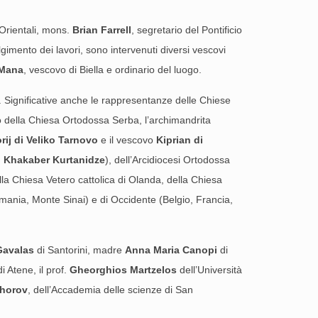
Orientali, mons.
Brian
Farrell
, segretario del Pontificio
lgimento dei lavori, sono intervenuti diversi vescovi
 Mana
, vescovo di Biella e ordinario del luogo.
. Significative anche le rappresentanze delle Chiese
 della Chiesa Ortodossa Serba, l’archimandrita
rij di Veliko Tarnovo
e il vescovo
Kiprian di
.
Khakaber Kurtanidze
), dell’Arcidiocesi Ortodossa
ella Chiesa Vetero cattolica di Olanda, della Chiesa
mania, Monte Sinai) e di Occidente (Belgio, Francia,
Gavalas
di Santorini, madre
Anna Maria Canopi
di
i Atene, il prof.
Gheorghios Martzelos
dell’Università
chorov
, dell’Accademia delle scienze di San