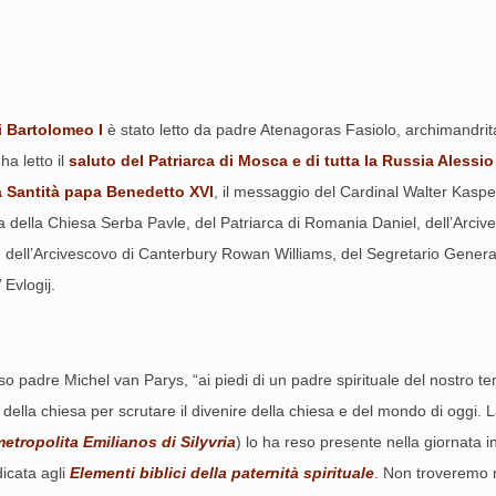
i Bartolomeo I
è stato letto da padre Atenagoras Fasiolo, archimandrit
a letto il
saluto del Patriarca di Mosca e di tutta la Russia Alessio 
 Santità papa Benedetto XVI
, il messaggio del Cardinal Walter Kasper
iarca della Chiesa Serba Pavle, del Patriarca di Romania Daniel, dell’Arc
 II, dell’Arcivescovo di Canterbury Rowan Williams, del Segretario Gene
 Evlogij.
sso padre Michel van Parys, “ai piedi di un padre spirituale del nostro te
i della chiesa per scrutare il divenire della chiesa e del mondo di ogg
etropolita Emilianos di Silyvria
) lo ha reso presente nella giornata 
dicata agli
Elementi biblici della paternità spirituale
. Non troveremo n