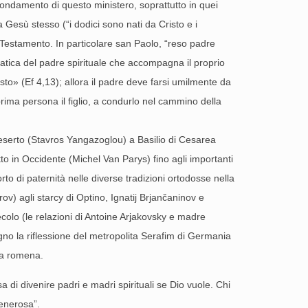
l fondamento di questo ministero, soprattutto in quei
a Gesù stesso (“i dodici sono nati da Cristo e i
vo Testamento. In particolare san Paolo, “reso padre
atica del padre spirituale che accompagna il proprio
sto» (Ef 4,13); allora il padre deve farsi umilmente da
 prima persona il figlio, a condurlo nel cammino della
l deserto (Stavros Yangazoglou) a Basilio di Cesarea
in Occidente (Michel Van Parys) fino agli importanti
rto di paternità nelle diverse tradizioni ortodosse nella
) agli starcy di Optino, Ignatij Brjančaninov e
ecolo (le relazioni di Antoine Arjakovsky e madre
no la riflessione del metropolita Serafim di Germania
sa romena.
 di divenire padri e madri spirituali se Dio vuole. Chi
generosa”.