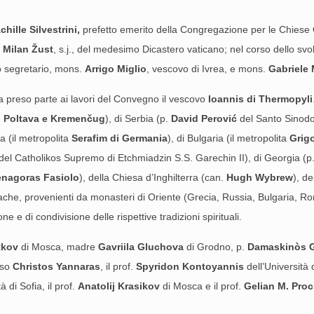
chille Silvestrini,
prefetto emerito della Congregazione per le Chiese 
.
Milan Žust
, s.j., del medesimo Dicastero vaticano; nel corso dello svo
o segretario, mons.
Arrigo Miglio
, vescovo di Ivrea, e mons.
Gabriele
a preso parte ai lavori del Convegno il vescovo
Ioannis di Thermopyli
di Poltava e Kremen
č
ug
), di Serbia (p.
David Perovi
ć
del Santo Sinodo
a (il metropolita
Serafim di Germania
), di Bulgaria (il metropolita
Grigo
del Catholikos Supremo di Etchmiadzin S.S. Garechin II), di Georgia (p
enagoras Fasiolo
), della Chiesa d’Inghilterra (can.
Hugh Wybrew
), d
he, provenienti da monasteri di Oriente (Grecia, Russia, Bulgaria, Ro
e e di condivisione delle rispettive tradizioni spirituali.
tkov
di Mosca, madre
Gavriila Gluchova
di Grodno, p.
Damaskinòs 
osso
Christos Yannaras
, il prof.
Spyridon Kontoyannis
dell’Università d
à di Sofia, il prof.
Anatolij Krasikov
di Mosca e il prof.
Gelian M. Pro