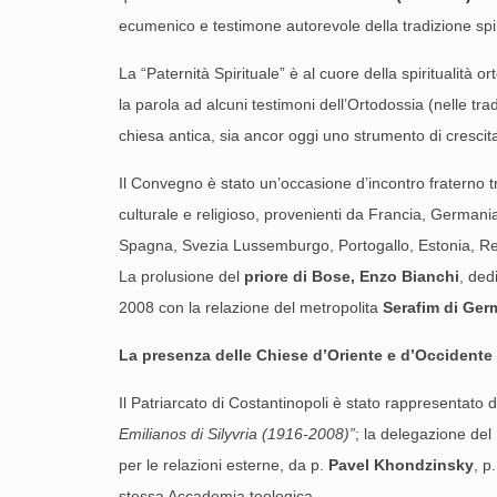
ecumenico e testimone autorevole della tradizione sp
La “Paternità Spirituale” è al cuore della spiritualità 
la parola ad alcuni testimoni dell’Ortodossia (nelle tr
chiesa antica, sia ancor oggi uno strumento di crescita
Il Convegno è stato un’occasione d’incontro fraterno 
culturale e religioso, provenienti da Francia, Germania
Spagna, Svezia Lussemburgo, Portogallo, Estonia, R
La prolusione del
priore di Bose, Enzo Bianchi
, ded
2008 con la relazione del metropolita
Serafim di Ge
La presenza delle Chiese d’Oriente e d’Occidente
Il Patriarcato di Costantinopoli è stato rappresentato
Emilianos di Silyvria (1916-2008)”
; la delegazione del
per le relazioni esterne, da p.
Pavel Khondzinsky
, p
stessa Accademia teologica.