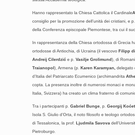
Hanno rappresentato la Chiesa Cattolica il Cardinale
A
consiglio per la promozione dell’unità dei cristiani, e p
della Conferenza episcopale Piemontese, tra cui il su
In rappresentanza della Chiesa ortodossa di Grecia h
ortodosse di Antiochia, di Ucraina (il vescovo
Filipp 
Andreij Cilerdzi
ć
e p.
Vasilje Grolimund
), di Romani
Traianopol
), Armena (p.
Karen Karamyan,
delegato 
d’Italia del Patriarcato Ecumenico (archimandrita
Ath
copta. La presenza inoltre di numerosi monaci e monac
Italia, Svizzera) ha creato un clima fraterno di comunion
Tra i partecipanti p.
Gabriel Bunge
, p.
Georgij Ko
ć
e
Isola S. Giulio d’Orta, il noto filosofo e teologo ortod
di Tessalonica, la prof.
Ljudmila Savova
dell’Universit
Pietroburgo.