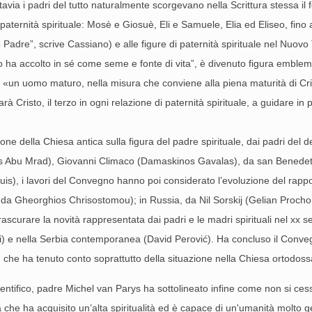
ttavia i padri del tutto naturalmente scorgevano nella Scrittura stessa i
paternità spirituale: Mosè e Giosuè, Eli e Samuele, Elia ed Eliseo, fino 
io Padre”, scrive Cassiano) e alle figure di paternità spirituale nel Nuo
o ha accolto in sé come seme e fonte di vita”, è divenuto figura emblem
ene «un uomo maturo, nella misura che conviene alla piena maturità di Cri
 Cristo, il terzo in ogni relazione di paternità spirituale, a guidare in
ssione della Chiesa antica sulla figura del padre spirituale, dai padri de
s Abu Mrad), Giovanni Climaco (Damaskinos Gavalas), da san Benedetto 
louis), i lavori del Convegno hanno poi considerato l’evoluzione del rappo
 Gheorghios Chrisostomou); in Russia, da Nil Sorskij (Gelian Prochorov
rascurare la novità rappresentata dai padri e le madri spirituali nel xx s
i) e nella Serbia contemporanea (David Perović). Ha concluso il Conveg
, che ha tenuto conto soprattutto della situazione nella Chiesa ortodos
ntifico, padre Michel van Parys ha sottolineato infine come non si cessa
 che ha acquisito un’alta spiritualità ed è capace di un'umanità molto 