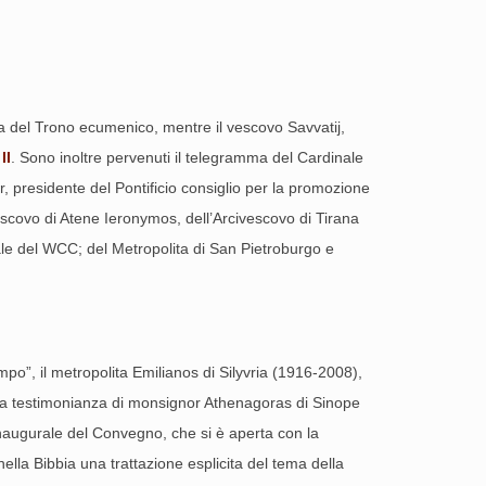
a del Trono ecumenico, mentre il vescovo Savvatij,
II
. Sono inoltre pervenuti il telegramma del Cardinale
, presidente del Pontificio consiglio per la promozione
ivescovo di Atene Ieronymos, dell’Arcivescovo di Tirana
rale del WCC; del Metropolita di San Pietroburgo e
mpo”, il metropolita Emilianos di Silyvria (1916-2008),
i. La testimonianza di monsignor Athenagoras di Sinope
inaugurale del Convegno, che si è aperta con la
ella Bibbia una trattazione esplicita del tema della