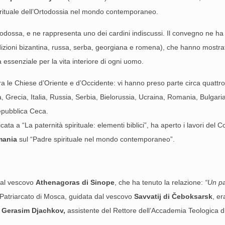
irituale dell’Ortodossia nel mondo contemporaneo.
ortodossa, e ne rappresenta uno dei cardini indiscussi. Il convegno ne ha s
adizioni bizantina, russa, serba, georgiana e romena), che hanno mostrato
 essenziale per la vita interiore di ogni uomo.
tra le Chiese d’Oriente e d’Occidente: vi hanno preso parte circa qua
, Grecia, Italia, Russia, Serbia, Bielorussia, Ucraina, Romania, Bulgari
epubblica Ceca.
icata a “La paternità spirituale: elementi biblici”, ha aperto i lavori d
rmania
sul “Padre spirituale nel mondo contemporaneo”.
 dal vescovo
Athenagoras di Sinope
, che ha tenuto la relazione:
“Un pa
 Patriarcato di Mosca, guidata dal vescovo
Savvatij di
Č
eboksarsk
, e
.
Gerasim Djachkov,
assistente del Rettore dell’Accademia Teologica