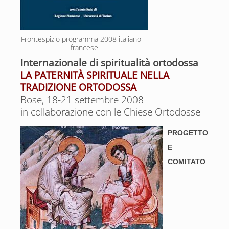
Frontespizio programma 2008 italiano - 
francese
Internazionale di spiritualità ortodossa
LA PATERNITÀ SPIRITUALE
NELLA
TRADIZIONE ORTODOSSA
Bose, 18-21 settembre 2008
in collaborazione con le Chiese Ortodosse
PROGETTO
E
COMITATO