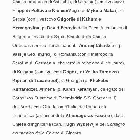
Chiesa ortodossa di Antiochia, di Ucraina (con il vescovo
Filipp di Poltava e Kremen?ug
e p.
Mykola Makar
), di
Serbia (con il vescovo
Grigorije di Kahum e
Hercegovina
,
p. David Perovic
della Facoltà teologica di
Belgrado, inviato del Santo Sinodo della Chiesa
Ortodossa Serba, l’archimandrita
Andreij Cilerdzic
e p.
Vasilje Grolimund
), di Romania (con il metropolita
Serafim di Germania
, che terrà la relazione di chiusura),
di Bulgaria (con i vescovi
Grigorij di Veliko Tarnovo
e
Kiprian di Traianopol
), di Georgia (p.
Khakaber
Kurtanidze
), Armena (p.
Karen Karamyan,
delegato del
Catholikos Supremo di Etchmiadzin S.S. Garechin II),
dell’Arcidiocesi Ortodossa d’Italia del Patriarcato
Ecumenico (archimandrita
Athenagoras Fasiolo
), della
Chiesa d’Inghilterra (can.
Hugh Wybrew
) e del
Consiglio
ecumenico delle Chiese
di Ginevra.