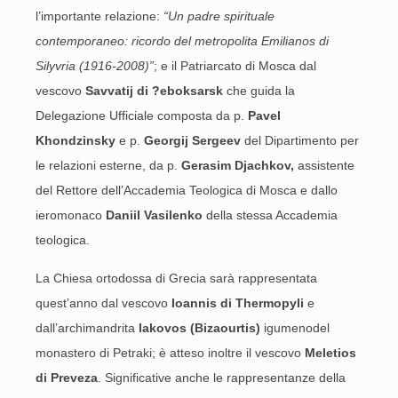
l’importante relazione:
“Un padre spirituale
contemporaneo: ricordo del metropolita Emilianos di
Silyvria (1916-2008)”
; e il Patriarcato di Mosca dal
vescovo
Savvatij di ?eboksarsk
che guida la
Delegazione Ufficiale composta da p.
Pavel
Khondzinsky
e p.
Georgij Sergeev
del Dipartimento per
le relazioni esterne, da p.
Gerasim Djachkov,
assistente
del Rettore dell’Accademia Teologica di Mosca e dallo
ieromonaco
Daniil Vasilenko
della stessa Accademia
teologica.
La Chiesa ortodossa di Grecia sarà rappresentata
quest’anno dal vescovo
Ioannis di Thermopyli
e
dall’archimandrita
Iakovos (Bizaourtis)
igumenodel
monastero di Petraki; è atteso inoltre il vescovo
Meletios
di Preveza
. Significative anche le rappresentanze della