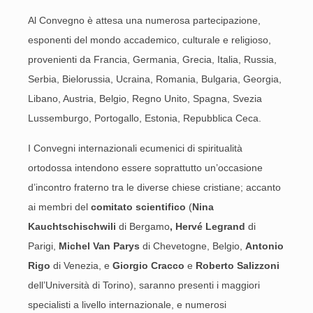
Al Convegno è attesa una numerosa partecipazione,
esponenti del mondo accademico, culturale e religioso,
provenienti da Francia, Germania, Grecia, Italia, Russia,
Serbia, Bielorussia, Ucraina, Romania, Bulgaria, Georgia,
Libano, Austria, Belgio, Regno Unito, Spagna, Svezia
Lussemburgo, Portogallo, Estonia, Repubblica Ceca.
I Convegni internazionali ecumenici di spiritualità
ortodossa intendono essere soprattutto un’occasione
d’incontro fraterno tra le diverse chiese cristiane; accanto
ai membri del
comitato scientifico
(
Nina
Kauchtschischwili
di Bergamo
, Hervé Legrand
di
Parigi,
Michel Van Parys
di Chevetogne, Belgio,
Antonio
Rigo
di Venezia, e
Giorgio Cracco
e
Roberto Salizzoni
dell’Università di Torino), saranno presenti i maggiori
specialisti a livello internazionale, e numerosi