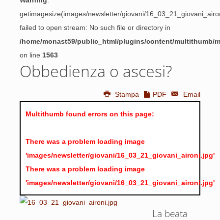
Warning
:
getimagesize(images/newsletter/giovani/16_03_21_giovani_airon
failed to open stream: No such file or directory in
/home/monast59/public_html/plugins/content/multithumb/
on line
1563
Obbedienza o ascesi?
Stampa
PDF
Email
Multithumb found errors on this page:
There was a problem loading image
'images/newsletter/giovani/16_03_21_giovani_aironi.jpg'
There was a problem loading image
'images/newsletter/giovani/16_03_21_giovani_aironi.jpg'
La beata