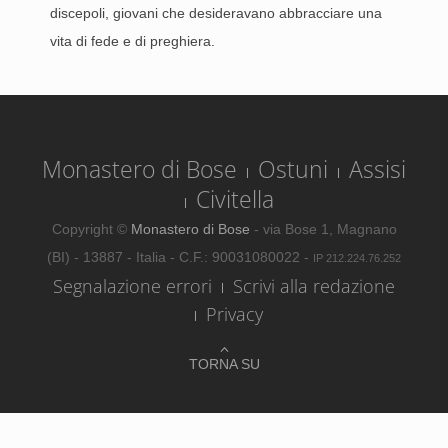
discepoli, giovani che desideravano abbracciare una
vita di fede e di preghiera.
Monastero di Bose
Ostuni
Assisi
Civitella
Copyright ©
Monastero di Bose
- via Bose 1, Magnano
(BI) - 13887 - Italia - C.F.: 90031080022 -
IP 212.224.76.252
Segnalazione errori
Scrivi alla redazione
Privacy
TORNA SU