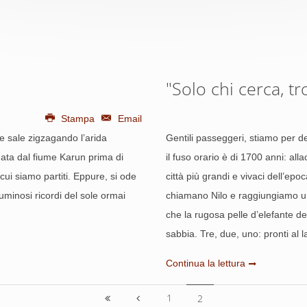
"Solo chi cerca, tr
Stampa
Email
he sale zigzagando l’arida
Gentili passeggeri, stiamo per de
gnata dal fiume Karun prima di
il fuso orario è di 1700 anni: all
 cui siamo partiti. Eppure, si ode
città più grandi e vivaci dell’epo
luminosi ricordi del sole ormai
chiamano Nilo e raggiungiamo un
che la rugosa pelle d’elefante de
sabbia. Tre, due, uno: pronti al l
Continua la lettura
1
2