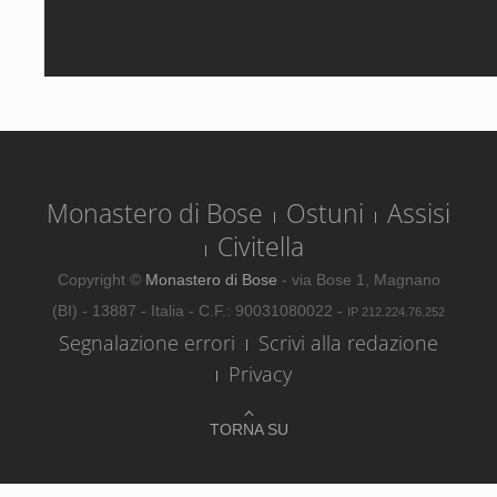
Monastero di Bose
Ostuni
Assisi
Civitella
Copyright ©
Monastero di Bose
- via Bose 1, Magnano
(BI) - 13887 - Italia - C.F.: 90031080022 -
IP 212.224.76.252
Segnalazione errori
Scrivi alla redazione
Privacy
TORNA SU