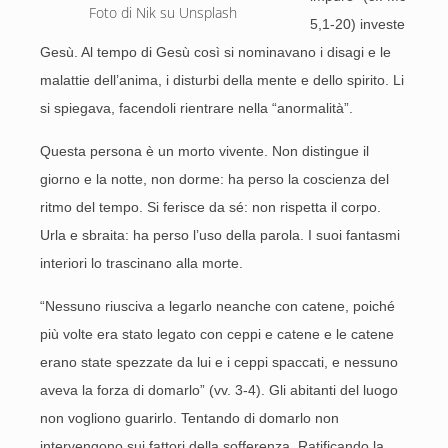
Foto di Nik su Unsplash 
5,1-20) investe
Gesù. Al tempo di Gesù così si nominavano i disagi e le
malattie dell’anima, i disturbi della mente e dello spirito. Li
si spiegava, facendoli rientrare nella “anormalità”.
Questa persona è un morto vivente. Non distingue il
giorno e la notte, non dorme: ha perso la coscienza del
ritmo del tempo. Si ferisce da sé: non rispetta il corpo.
Urla e sbraita: ha perso l’uso della parola. I suoi fantasmi
interiori lo trascinano alla morte.
“Nessuno riusciva a legarlo neanche con catene, poiché
più volte era stato legato con ceppi e catene e le catene
erano state spezzate da lui e i ceppi spaccati, e nessuno
aveva la forza di domarlo” (vv. 3-4). Gli abitanti del luogo
non vogliono guarirlo. Tentando di domarlo non
intervengono sui fattori della sofferenza. Ratificando la