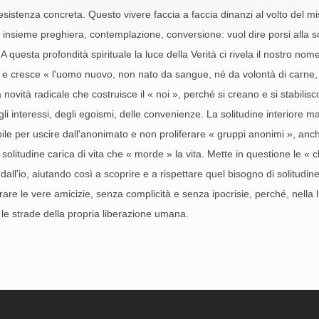
'esistenza concreta. Questo vivere faccia a faccia dinanzi al volto del 
e insieme preghiera, contemplazione, conversione: vuol dire porsi alla s
 questa profondità spirituale la luce della Verità ci rivela il nostro nom
ce e cresce « l'uomo nuovo, non nato da sangue, né da volontà di carne
 novità radicale che costruisce il « noi », perché si creano e si stabilisco
degli interessi, degli egoismi, delle convenienze. La solitudine interiore 
bile per uscire dall'anonimato e non proliferare « gruppi anonimi », anche
na solitudine carica di vita che « morde » la vita. Mette in questione le «
 dall'io, aiutando così a scoprire e a rispettare quel bisogno di solitudin
are le vere amicizie, senza complicità e senza ipocrisie, perché, nella 
 le strade della propria liberazione umana.