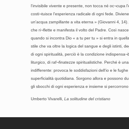
l'invisibile vivente e presente, non tocca né oc¬cupa l
costi¬tuisce l'esperienza radicale di ogni fede. Divien
un'acqua zampillante a vita eterna » (Giovanni 4, 14). A
che ri¬flette e manifesta il volto del Padre. Così nas
quando si incontra Dio « a tu per tu » si entra in quella
stile che va oltre la logica del sangue e degli istinti, 
di ogni spiritualità, perciò è la condizione indispensa¬
liturgico, di raf¬finatezze spiritualistiche. Perché è u
indifferente: provoca le soddisfazioni dell'io e le fughe
superficialità quotidiana. Sorgono allora e possono dur
gli sbocchi di ogni esperienza e insieme si percorrono
Umberto Vivarelli,
La solitudine del cristiano