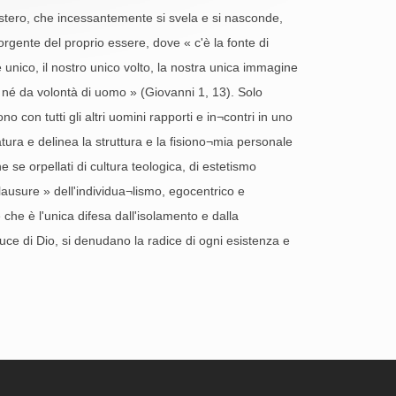
mistero, che incessantemente si svela e si nasconde,
orgente del proprio essere, dove « c'è la fonte di
e unico, il nostro unico volto, la nostra unica immagine
, né da volontà di uomo » (Giovanni 1, 13). Solo
no con tutti gli altri uomini rapporti e in¬contri in uno
matura e delinea la struttura e la fisiono¬mia personale
 se orpellati di cultura teologica, di estetismo
 clausure » dell'individua¬lismo, egocentrico e
e che è l'unica difesa dall'isolamento e dalla
luce di Dio, si denudano la radice di ogni esistenza e