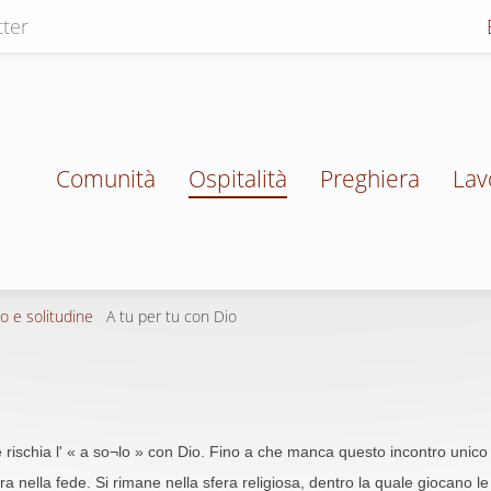
ter
Comunità
Ospitalità
Preghiera
Lav
o e solitudine
A tu per tu con Dio
rischia l' « a so¬lo » con Dio. Fino a che manca questo incontro unico « 
ra nella fede. Si rimane nella sfera religiosa, dentro la quale giocano l