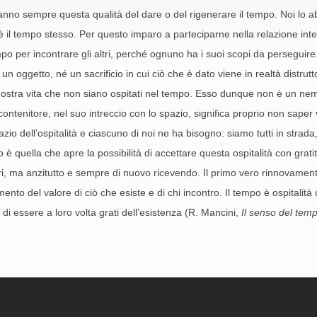
anno sempre questa qualità del dare o del rigenerare il tempo. Noi lo a
e è il tempo stesso. Per questo imparo a parteciparne nella relazione i
po per incontrare gli altri, perché ognuno ha i suoi scopi da perseguire
un oggetto, né un sacrificio in cui ciò che è dato viene in realtà distru
nostra vita che non siano ospitati nel tempo. Esso dunque non è un nemic
tenitore, nel suo intreccio con lo spazio, significa proprio non saper v
zio dell’ospitalità e ciascuno di noi ne ha bisogno: siamo tutti in strada, 
è quella che apre la possibilità di accettare questa ospitalità con grati
ri, ma anzitutto e sempre di nuovo ricevendo. Il primo vero rinnovament
mento del valore di ciò che esiste e di chi incontro. Il tempo è ospitalità
di essere a loro volta grati dell’esistenza (R. Mancini,
Il senso del temp