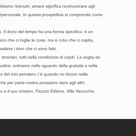
bbiamo ricevuto; amare significa ricomunicare agli
nterpersonale. In questa prospettiva si comprende come
.
tto. Il dono del tempo ha una forma specifica: è un
o che ci toglie le cose, ma è colui che ci ospita,
edere i doni che ci sono fatti.
stranieri, tutti nella condizione di ospiti. La soglia da
tudine. entriamo nello sguardo della gratuità e nella
o del mio pensiero c’è quando mi ritrovo nella
 che per parte nostra possiamo dare agli altri;
o e il suo mistero
, Pazzini Editore, Villa Verucchio