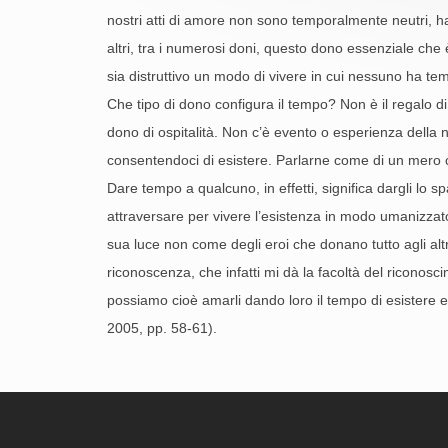
nostri atti di amore non sono temporalmente neutri, h
altri, tra i numerosi doni, questo dono essenziale ch
sia distruttivo un modo di vivere in cui nessuno ha tem
Che tipo di dono configura il tempo? Non è il regalo di 
dono di ospitalità. Non c’è evento o esperienza della 
consentendoci di esistere. Parlarne come di un mero con
Dare tempo a qualcuno, in effetti, significa dargli lo spa
attraversare per vivere l’esistenza in modo umanizzato 
sua luce non come degli eroi che donano tutto agli alt
riconoscenza, che infatti mi dà la facoltà del riconosci
possiamo cioè amarli dando loro il tempo di esistere e 
2005, pp. 58-61).