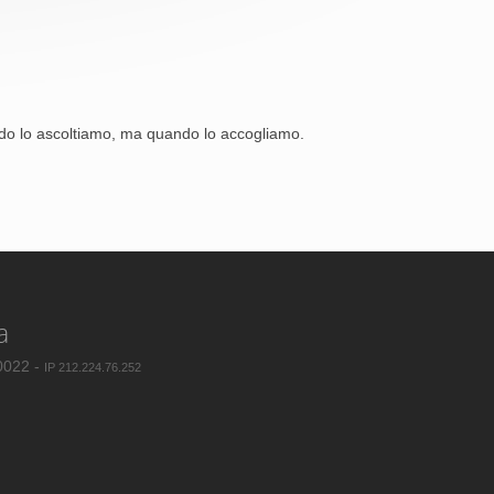
ando lo ascoltiamo, ma quando lo accogliamo.
a
80022 -
IP 212.224.76.252