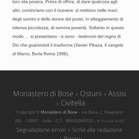
loro vita povera. Prima di offrire, di dare qualcosa agli
altri, cominciano con il ricevere: si mettono nelle mani
degli uomini e delle donne del posto, in atteggiamento di
intensa piccolezza, di somma povertà. Soltanto in questo
modo … si presentano - e sono - testimoni del regno di
Dio che guarendoli li trasforma (Xavier Pikaza,
Il vangelo
di Marco
, Borla Roma 1996).
Monastero di Bose
Ostuni
Assisi
Civitella
Copyright ©
Monastero di Bose
- via Bose 1, Magnano
(BI) - 13887 - Italia - C.F.: 90031080022 -
IP 212.224.76.252
Segnalazione errori
Scrivi alla redazione
Privacy