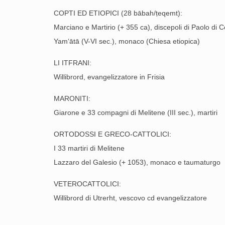
COPTI ED ETIOPICI (28 bābah/ṭeqemt):
Marciano e Martirio (+ 355 ca), discepoli di Paolo di C
Yam‘ātā (V-VI sec.), monaco (Chiesa etiopica)
LI ITFRANI:
Willibrord, evangelizzatore in Frisia
MARONITI:
Giarone e 33 compagni di Melitene (III sec.), martiri
ORTODOSSI E GRECO-CATTOLICI:
I 33 martiri di Melitene
Lazzaro del Galesio (+ 1053), monaco
VETEROCATTOLICI:
Willibrord di Utrerht, vescovo cd evangelizzatore