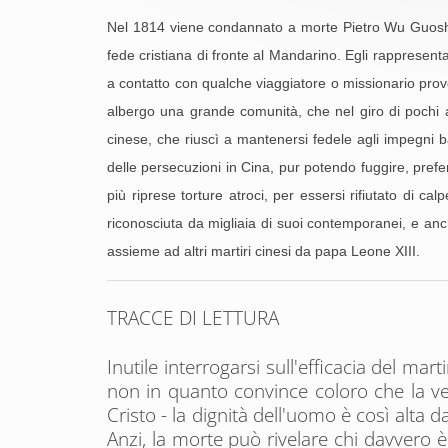
Nel 1814 viene condannato a morte Pietro Wu Guosheng
fede cristiana di fronte al Mandarino. Egli rappresen
a contatto con qualche viaggiatore o missionario proven
albergo una grande comunità, che nel giro di pochi a
cinese, che riuscì a mantenersi fedele agli impegni ba
delle persecuzioni in Cina, pur potendo fuggire, prefe
più riprese torture atroci, per essersi rifiutato di c
riconosciuta da migliaia di suoi contemporanei, e anc
assieme ad altri martiri cinesi da papa Leone XIII.
TRACCE DI LETTURA
Inutile interrogarsi sull'efficacia del ma
non in quanto convince coloro che la vedo
Cristo - la dignità dell'uomo è così alta
Anzi, la morte può rivelare chi davvero 