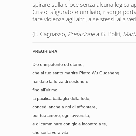
spirare sulla croce senza alcuna logica ap
Cristo, sfigurato e umiliato, risorge por
fare violenza agli altri, a se stessi, alla ver
(F. Cagnasso,
Prefazione
a G. Politi,
Marti
P
REGHIERA
Dio onnipotente ed eterno,
che al tuo santo martire Pietro Wu Guosheng
hai dato la forza di sostenere
fino all'ultimo
la pacifica battaglia della fede,
concedi anche a noi di affrontare,
per tuo amore, ogni avversità,
e di camminare con gioia incontro a te,
che sei la vera vita.