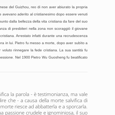
nese del Guizhou, reo di non aver abiurato la propria
he avevano aderito al cristianesimo dopo essere venuti
unto dalla bellezza della vita cristiana da fare del suo
nza di presbiteri nella zona non scoraggiò il giovane
 cristiana. Arrestato infatti durante una recrudescenza
era in lui. Pietro fu messo a morte, dopo aver subìto a
r voluto rinnegare la fede cristiana. La sua santità fu
ercessione. Nel 1900 Pietro Wu Guosheng fu beatificato
nifica la parola - è testimonianza, ma vale
ire che - a causa della morte salvifica di
 morte riesce ad abbatterla e a sporcarla.
ua passione crudele e ignominiosa, il suo