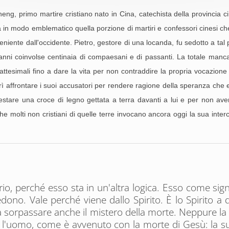
, primo martire cristiano nato in Cina, catechista della provincia ci
ta in modo emblematico quella porzione di martiri e confessori cinesi c
iente dall'occidente. Pietro, gestore di una locanda, fu sedotto a tal p
nni coinvolse centinaia di compaesani e di passanti. La totale manca
ttesimali fino a dare la vita per non contraddire la propria vocazione
rì affrontare i suoi accusatori per rendere ragione della speranza che 
alpestare una croce di legno gettata a terra davanti a lui e per non ave
he molti non cristiani di quelle terre invocano ancora oggi la sua int
rtirio, perché esso sta in un'altra logica. Esso come sig
no. Vale perché viene dallo Spirito. È lo Spirito a d
 da sorpassare anche il mistero della morte. Neppure la
è l'uomo, come è avvenuto con la morte di Gesù: la s