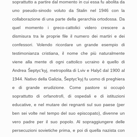
soprattutto a partire dal momento in cui essa fu abolita da
uno pseudo-sinodo voluto da Stalin nel 1946 con la
collaborazione di una parte della gerarchia ortodossa. Da
quel momento i greco-cattolici videro crescere a
dismisura tra le proprie file il numero dei martiri e dei
confessori. Volendo ricordare un grande esempio di
testimonianza cristiana, il nome che più naturalmente
viene alla mente di ogni cattolico ucraino è quello di
Andrea Šeptyc'kyj, metropolita di Lviv e Halyč dal 1900 al
1944. Nativo della Galizia, Šeptyc'kyj fu uomo di preghiera
e di grande erudizione. Come pastore si occupò
soprattutto di orfanotrofi, di ospedali e di istituzioni
educative, e nel mutare dei regnanti sul suo paese (per
ben sei volte nel tempo del suo episcopato), divenne un
vero padre per il suo popolo. Al sopraggiungere delle
persecuzioni sovietiche prima, e poi di quella nazista con