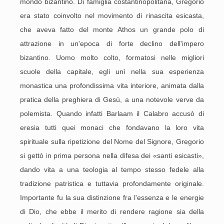
mondo bizantino. Di famiglia costantinopolitana, Gregorio
era stato coinvolto nel movimento di rinascita esicasta,
che aveva fatto del monte Athos un grande polo di
attrazione in un'epoca di forte declino dell'impero
bizantino. Uomo molto colto, formatosi nelle migliori
scuole della capitale, egli unì nella sua esperienza
monastica una profondissima vita interiore, animata dalla
pratica della preghiera di Gesù, a una notevole verve da
polemista. Quando infatti Barlaam il Calabro accusò di
eresia tutti quei monaci che fondavano la loro vita
spirituale sulla ripetizione del Nome del Signore, Gregorio
si gettò in prima persona nella difesa dei «santi esicasti»,
dando vita a una teologia al tempo stesso fedele alla
tradizione patristica e tuttavia profondamente originale.
Importante fu la sua distinzione fra l'essenza e le energie
di Dio, che ebbe il merito di rendere ragione sia della