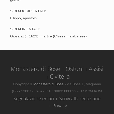
greca)
SIRO-OCCIDIENTALI:
Filippo, apostolo
SIRO-ORIENTALI:
Giosafat (+ 1623), martire (Chiesa malabarese)
Monastero di Bose
Ostuni
Assisi
Civitella
Copyright ©
Monastero di Bose
- via Bose 1, Magnano
(BI) - 13887 - Italia - C.F.: 90031080022 -
IP 212.224.76.252
Segnalazione errori
Scrivi alla redazione
Privacy