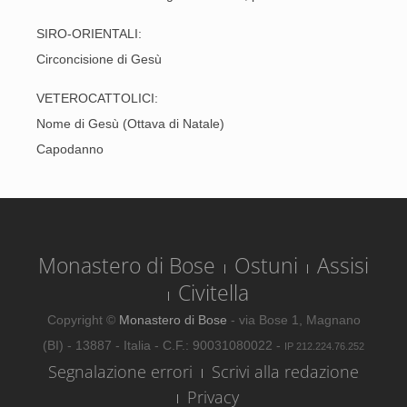
SIRO-ORIENTALI:
Circoncisione di Gesù
VETEROCATTOLICI:
Nome di Gesù (Ottava di Natale)
Capodanno
Monastero di Bose
Ostuni
Assisi
Civitella
Copyright ©
Monastero di Bose
- via Bose 1, Magnano
(BI) - 13887 - Italia - C.F.: 90031080022 -
IP 212.224.76.252
Segnalazione errori
Scrivi alla redazione
Privacy