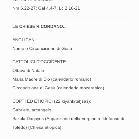
Nm 6,22-27
; Gal 4,4-7; Lc 2,16-21
LE CHIESE RICORDANO...
ANGLICANI:
Nome e Circoncisione di Gesù
CATTOLICI D'OCCIDENTE:
Ottava di Natale
Maria Madre di Dio (calendario romano)
Circoncisione di Gesù (calendario mozarabico)
COPTI ED ETIOPICI (22 kiyahk/tāḫśāś):
Gabriele, arcangelo
c
Ba
ala Daqsyos (Apparizione della Vergine a Ildefonso di
Toledo) (Chiesa etiopica)