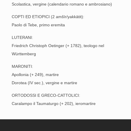
Scolastica, vergine (calendario romano e ambrosiano)
COPTI ED ETIOPICI (2 amšīr/yakkātit):
Paolo di Tebe, primo eremita
LUTERANI:
Friedrich Christoph Oetinger (+ 1782), teologo nel
Württemberg
MARONITI:
Apollonia (+ 249), martire
Dorotea (IV sec.), vergine e martire
ORTODOSSI E GRECO-CATTOLICI:
Caralampo il Taumaturgo (+ 202), ieromartire