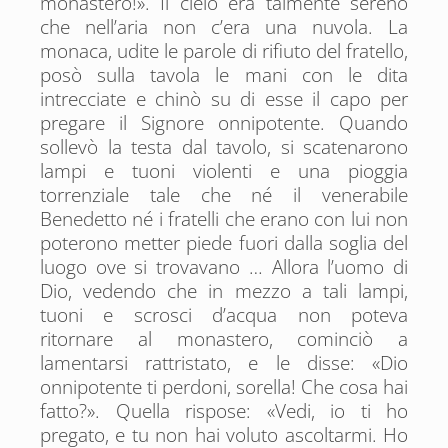
monastero!». Il cielo era talmente sereno
che nell’aria non c’era una nuvola. La
monaca, udite le parole di rifiuto del fratello,
posò sulla tavola le mani con le dita
intrecciate e chinò su di esse il capo per
pregare il Signore onnipotente. Quando
sollevò la testa dal tavolo, si scatenarono
lampi e tuoni violenti e una pioggia
torrenziale tale che né il venerabile
Benedetto né i fratelli che erano con lui non
poterono metter piede fuori dalla soglia del
luogo ove si trovavano … Allora l’uomo di
Dio, vedendo che in mezzo a tali lampi,
tuoni e scrosci d’acqua non poteva
ritornare al monastero, cominciò a
lamentarsi rattristato, e le disse: «Dio
onnipotente ti perdoni, sorella! Che cosa hai
fatto?». Quella rispose: «Vedi, io ti ho
pregato, e tu non hai voluto ascoltarmi. Ho