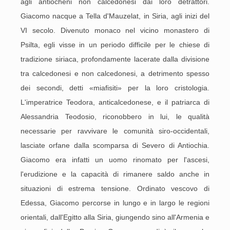
agli antiocheni non calcedonesi dai loro detrattori.
Giacomo nacque a Tella d'Mauzelat, in Siria, agli inizi del
VI secolo. Divenuto monaco nel vicino monastero di
Psilta, egli visse in un periodo difficile per le chiese di
tradizione siriaca, profondamente lacerate dalla divisione
tra calcedonesi e non calcedonesi, a detrimento spesso
dei secondi, detti «miafisiti» per la loro cristologia.
L'imperatrice Teodora, anticalcedonese, e il patriarca di
Alessandria Teodosio, riconobbero in lui, le qualità
necessarie per ravvivare le comunità siro-occidentali,
lasciate orfane dalla scomparsa di Severo di Antiochia.
Giacomo era infatti un uomo rinomato per l'ascesi,
l'erudizione e la capacità di rimanere saldo anche in
situazioni di estrema tensione. Ordinato vescovo di
Edessa, Giacomo percorse in lungo e in largo le regioni
orientali, dall'Egitto alla Siria, giungendo sino all'Armenia e