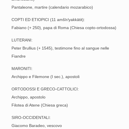
Pantaleone, martire (calendario mozarabico)
COPTI ED ETIOPICI (11 amšīr/yakkātit):
Fabiano (+ 250), papa di Roma (Chiesa copto-ortodossa)
LUTERANI:
Peter Brullius (+ 1545), testimone fino al sangue nelle
Fiandre
MARONITI:
Archippo e Filemone (I sec.), apostoli
ORTODOSSI E GRECO-CATTOLICI:
Archippo, apostolo
Filotea di Atene (Chiesa greca)
SIRO-OCCIDENTALI:
Giacomo Baradeo, vescovo