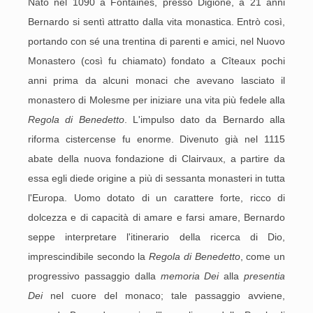
Nato nel 1090 a Fontaines, presso Digione, a 21 anni
Bernardo si sentì attratto dalla vita monastica. Entrò così,
portando con sé una trentina di parenti e amici, nel Nuovo
Monastero (così fu chiamato) fondato a Cîteaux pochi
anni prima da alcuni monaci che avevano lasciato il
monastero di Molesme per iniziare una vita più fedele alla
Regola di Benedetto
. L'impulso dato da Bernardo alla
riforma cistercense fu enorme. Divenuto già nel 1115
abate della nuova fondazione di Clairvaux, a partire da
essa egli diede origine a più di sessanta monasteri in tutta
l'Europa. Uomo dotato di un carattere forte, ricco di
dolcezza e di capacità di amare e farsi amare, Bernardo
seppe interpretare l'itinerario della ricerca di Dio,
imprescindibile secondo la
Regola di Benedetto
, come un
progressivo passaggio dalla
memoria Dei
alla
presentia
Dei
nel cuore del monaco; tale passaggio avviene,