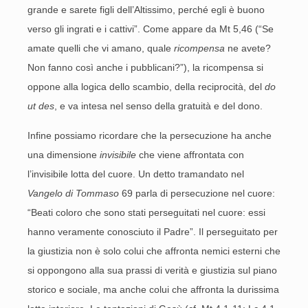
grande e sarete figli dell’Altissimo, perché egli è buono
verso gli ingrati e i cattivi”. Come appare da Mt 5,46 (“Se
amate quelli che vi amano, quale
ricompensa
ne avete?
Non fanno così anche i pubblicani?”), la ricompensa si
oppone alla logica dello scambio, della reciprocità, del
do
ut des
, e va intesa nel senso della gratuità e del dono.
Infine possiamo ricordare che la persecuzione ha anche
una dimensione
invisibile
che viene affrontata con
l’invisibile lotta del cuore. Un detto tramandato nel
Vangelo di Tommaso
69 parla di persecuzione nel cuore:
“Beati coloro che sono stati perseguitati nel cuore: essi
hanno veramente conosciuto il Padre”. Il perseguitato per
la giustizia non è solo colui che affronta nemici esterni che
si oppongono alla sua prassi di verità e giustizia sul piano
storico e sociale, ma anche colui che affronta la durissima