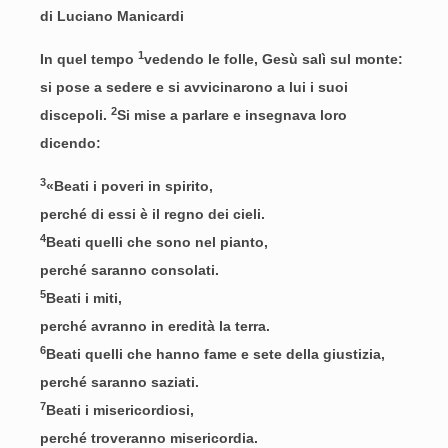
di Luciano Manicardi
1
In quel tempo
vedendo le folle, Gesù salì sul monte:
si pose a sedere e si avvicinarono a lui i suoi
2
discepoli.
Si mise a parlare e insegnava loro
dicendo:
3
«Beati i poveri in spirito,
perché di essi è il regno dei cieli.
4
Beati quelli che sono nel pianto,
perché saranno consolati.
5
Beati i miti,
perché avranno in eredità la terra.
6
Beati quelli che hanno fame e sete della giustizia,
perché saranno saziati.
7
Beati i misericordiosi,
perché troveranno misericordia.