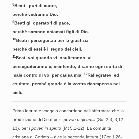
8
Beati i puri di cuore,
perché vedranno Dio.
9
Beati gli operatori di pace,
perché saranno chiamati figli di Dio.
10
Beati i perseguitati per la giustizia,
perché di essi è il regno dei cieli.
11
Beati voi quando vi insulteranno, vi
perseguiteranno e, mentendo, diranno ogni sorta di
12
male contro di voi per causa mia.
Rallegratevi ed
esultate, perché grande è la vostra ricompensa nei
cieli.
Prima lettura e vangelo concordano nell’affermare che la
predilezione di Dio è per i
poveri e gli umili
(Sof 2,3; 3,12-
13), per i
poveri in spirito
(Mt 5,1-12). La comunità
cristiana di Corinto – dice la seconda lettura (1Cor 1,26-