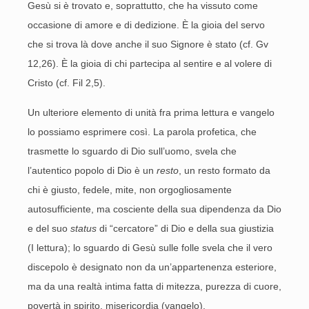
Gesù si è trovato e, soprattutto, che ha vissuto come
occasione di amore e di dedizione. È la gioia del servo
che si trova là dove anche il suo Signore è stato (cf. Gv
12,26). È la gioia di chi partecipa al sentire e al volere di
Cristo (cf. Fil 2,5).
Un ulteriore elemento di unità fra prima lettura e vangelo
lo possiamo esprimere così. La parola profetica, che
trasmette lo sguardo di Dio sull’uomo, svela che
l’autentico popolo di Dio è un
resto
, un resto formato da
chi è giusto, fedele, mite, non orgogliosamente
autosufficiente, ma cosciente della sua dipendenza da Dio
e del suo
status
di “cercatore” di Dio e della sua giustizia
(I lettura); lo sguardo di Gesù sulle folle svela che il vero
discepolo è designato non da un’appartenenza esteriore,
ma da una realtà intima fatta di mitezza, purezza di cuore,
povertà in spirito, misericordia (vangelo).