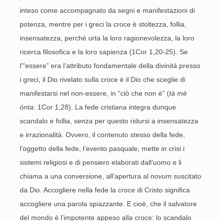
inteso come accompagnato da segni e manifestazioni di
potenza, mentre per i greci la croce è stoltezza, follia,
insensatezza, perché urta la loro ragionevolezza, la loro
ricerca filosofica e la loro sapienza (1Cor 1,20-25). Se
l’“essere” era l’attributo fondamentale della divinità presso
i greci, il Dio rivelato sulla croce è il Dio che sceglie di
manifestarsi nel non-essere, in “ciò che non è” (
tà mè
ónta
: 1Cor 1,28). La fede cristiana integra dunque
scandalo e follia, senza per questo ridursi a insensatezza
e irrazionalità. Ovvero, il contenuto stesso della fede,
l’oggetto della fede, l’evento pasquale, mette in crisi i
sistemi religiosi e di pensiero elaborati dall’uomo e li
chiama a una conversione, all’apertura al
novum
suscitato
da Dio. Accogliere nella fede la croce di Cristo significa
accogliere una parola spiazzante. E cioè, che il salvatore
del mondo è l’impotente appeso alla croce: lo scandalo