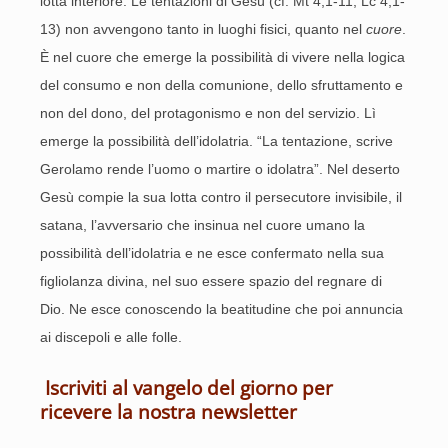
lotta interiore. Le tentazioni di Gesù (cf. Mt 4,1-11; Lc 4,1-
13) non avvengono tanto in luoghi fisici, quanto nel
cuore
.
È nel cuore che emerge la possibilità di vivere nella logica
del consumo e non della comunione, dello sfruttamento e
non del dono, del protagonismo e non del servizio. Lì
emerge la possibilità dell’idolatria. “La tentazione, scrive
Gerolamo rende l’uomo o martire o idolatra”. Nel deserto
Gesù compie la sua lotta contro il persecutore invisibile, il
satana, l’avversario che insinua nel cuore umano la
possibilità dell’idolatria e ne esce confermato nella sua
figliolanza divina, nel suo essere spazio del regnare di
Dio. Ne esce conoscendo la beatitudine che poi annuncia
ai discepoli e alle folle.
Iscriviti al vangelo del giorno per
ricevere la nostra newsletter