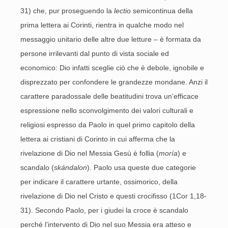
31) che, pur proseguendo la
lectio
semicontinua della
prima lettera ai Corinti, rientra in qualche modo nel
messaggio unitario delle altre due letture – è formata da
persone irrilevanti dal punto di vista sociale ed
economico: Dio infatti sceglie ciò che è debole, ignobile e
disprezzato per confondere le grandezze mondane. Anzi il
carattere paradossale delle beatitudini trova un’efficace
espressione nello sconvolgimento dei valori culturali e
religiosi espresso da Paolo in quel primo capitolo della
lettera ai cristiani di Corinto in cui afferma che la
rivelazione di Dio nel Messia Gesù è follia (
moría
) e
scandalo (
skándalon
). Paolo usa queste due categorie
per indicare il carattere urtante, ossimorico, della
rivelazione di Dio nel Cristo e questi crocifisso (1Cor 1,18-
31). Secondo Paolo, per i giudei la croce è scandalo
perché l’intervento di Dio nel suo Messia era atteso e