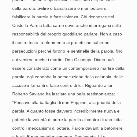
della parola. Svilire o banalizzare o manipolare o
falsificare la parola è fare violenza. Chi riconosce nel
Cristo la Parola fatta carne deve anche interrogarsi sulla
responsabilità del proprio quotidiano parlare. Non a caso
il nostro testo fa riferimento ai profeti che subirono
persecuzioni perché furono le sentinelle della parola, fino
a divenirne anche i martiri. Don Giuseppe Diana può
essere considerato come un contemporaneo martire della
parola: egli conobbe la persecuzione della calunnia, delle
accuse infamanti e false contro di lui. Riguardo a lui
Roberto Saviano ha lasciato una bella testimonianza:
“Pensavo alla battaglia di don Peppino, alla priorità della
parola. A quanto fosse davvero incredibilmente nuova e
potente la volontà di porre la parola al centro di una lotta
contro i meccanismi di potere. Parole davanti a betoniere
e fucili. E non metaforicamente. Realmente. Lì a