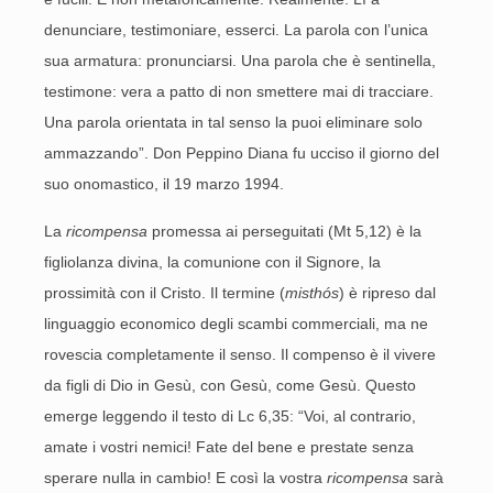
denunciare, testimoniare, esserci. La parola con l’unica
sua armatura: pronunciarsi. Una parola che è sentinella,
testimone: vera a patto di non smettere mai di tracciare.
Una parola orientata in tal senso la puoi eliminare solo
ammazzando”. Don Peppino Diana fu ucciso il giorno del
suo onomastico, il 19 marzo 1994.
La
ricompensa
promessa ai perseguitati (Mt 5,12) è la
figliolanza divina, la comunione con il Signore, la
prossimità con il Cristo. Il termine (
misthós
) è ripreso dal
linguaggio economico degli scambi commerciali, ma ne
rovescia completamente il senso. Il compenso è il vivere
da figli di Dio in Gesù, con Gesù, come Gesù. Questo
emerge leggendo il testo di Lc 6,35: “Voi, al contrario,
amate i vostri nemici! Fate del bene e prestate senza
sperare nulla in cambio! E così la vostra
ricompensa
sarà