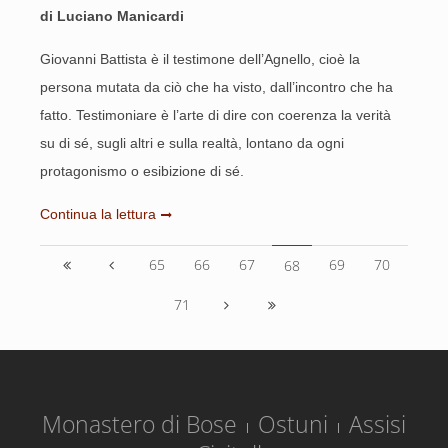
di Luciano Manicardi
Giovanni Battista è il testimone dell’Agnello, cioè la
persona mutata da ciò che ha visto, dall’incontro che ha
fatto. Testimoniare è l’arte di dire con coerenza la verità
su di sé, sugli altri e sulla realtà, lontano da ogni
protagonismo o esibizione di sé.
Continua la lettura
65
66
67
69
70
68
71
Monastero di Bose
Ostuni
Assisi