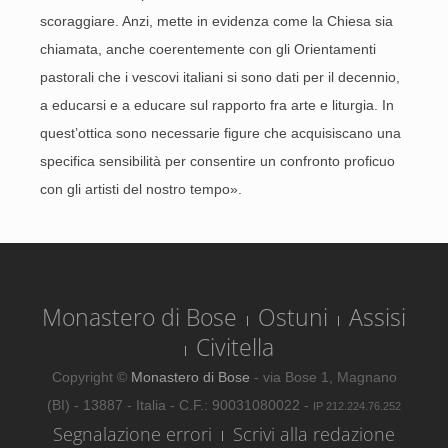
scoraggiare. Anzi, met­te in evidenza come la Chiesa sia
chiamata, anche coerentemen­te con gli Orientamenti
pastora­li che i vescovi italiani si sono da­ti per il decennio,
a educarsi e a educare sul rapporto fra arte e li­turgia. In
quest’ottica sono ne­cessarie figure che acquisiscano una
specifica sensibilità per con­sentire un confronto proficuo
con gli artisti del nostro tempo».
Monastero di Bose
Ostuni
Assisi
Civitella
Copyright ©
Monastero di Bose
- via Bose 1, Magnano
(BI) - 13887 - Italia - C.F.: 90031080022 -
IP 212.224.76.252
Segnalazione errori
Scrivi alla redazione