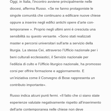
Oggi, in Italia, l’incontro avvie­ne principalmente nelle
dioce­si, afferma Russo. «Se ne fanno protagoniste le
singole comunità che continuano a edificare nuo­ve chiese
oppure a inserire negli edifici antichi opere d’arte con­
temporanee ». Proprio negli ulti­mi anni è cresciuta una
sensibi­lità su questo versante. «Sono stati realizzati
master e percorsi universitari sull’arte a servizio della
liturgia. La stessa Cei, at­traverso l’Ufficio nazionale per i
beni culturali ecclesiastici, il Ser­vizio nazionale per
l’edilizia di culto e l’Ufficio liturgico nazio­nale, ha promosso
corsi per of­frire formazione e aggiorna­mento. E
un’iniziativa come il Convegno di Bose rappresenta un
contributo importante».
Russo indica alcuni punti fermi. «Il fatto che ci siano state
espe­rienze valutate negativamente rispetto all’inserimento
dell’ar­te contemporanea nelle chiese non deve