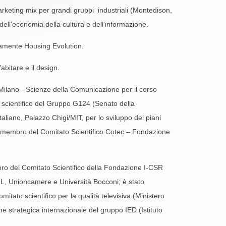
marketing mix per grandi gruppi industriali (Montedison,
e dell'economia della cultura e dell’informazione.
ivamente Housing Evolution.
abitare e il design.
i Milano - Scienze della Comunicazione per il corso
te scientifico del Gruppo G124 (Senato della
liano, Palazzo Chigi/MIT, per lo sviluppo dei piani
li); membro del Comitato Scientifico Cotec – Fondazione
bro del Comitato Scientifico della Fondazione I-CSR
NAIL, Unioncamere e Università Bocconi; è stato
itato scientifico per la qualità televisiva (Ministero
one strategica internazionale del gruppo IED (Istituto