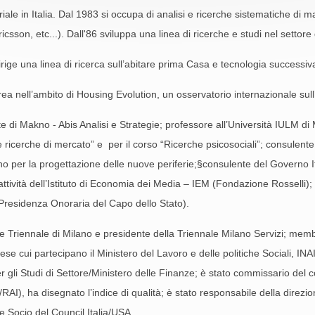
riale in Italia. Dal 1983 si occupa di analisi e ricerche sistematiche di 
ricsson, etc...). Dall'86 sviluppa una linea di ricerche e studi nel settor
rige una linea di ricerca sull’abitare prima Casa e tecnologia success
ea nell’ambito di Housing Evolution, un osservatorio internazionale sull’
e di Makno - Abis Analisi e Strategie; professore all’Università IULM d
 e ricerche di mercato” e per il corso “Ricerche psicosociali”; consulen
 per la progettazione delle nuove periferie;§consulente del Governo Ita
le attività dell’Istituto di Economia dei Media – IEM (Fondazione Rossel
 Presidenza Onoraria del Capo dello Stato).
e Triennale di Milano e presidente della Triennale Milano Servizi; mem
prese cui partecipano il Ministero del Lavoro e delle politiche Sociali, I
gli Studi di Settore/Ministero delle Finanze; è stato commissario del com
/RAI), ha disegnato l’indice di qualità; è stato responsabile della direzi
e Socio del Council Italia/USA.