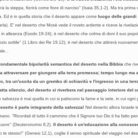
orirà la steppa, fiorirà come fiore di narciso'' (Isaia 35,1-2). Ma tra pri
oria. Ed è in quella storia che il deserto appare come
luogo delle grandi 
arla). E' nel deserto che Mosè vede il roveto ardente e riceve la rivel
i in alleanza (Esodo 19-24); è nel deserto che colma di doni il suo popol
enzio sottile'' (1 Libro dei Re 19,12); è nel deserto che attirerà nuovame
le...
fondamentale bipolarità semantica del deserto nella Bibbia
che rive
da attraversare per giungere alla terra promessa; tempo lungo ma 
, tra un'uscita da un grembo di schiavitù e l'ingresso in una terr
atta silenzio, del deserto si riverbera nel paesaggio interiore del
lvezza è mai quella in cui si patiscono la fame e la sete, in cui ogni g
deserto è parte integrante della salvezza!
Nel deserto allora Israele t
 umano. "Ricordati di tutto il cammino che il Signore tuo Dio ti ha fatto pe
 cuore'' (Deuteronomio 8,2).
Il deserto è un'educazione alla conosce
o te stesso!'' (Genesi 12,1), coglie il senso spirituale del viaggio nel des