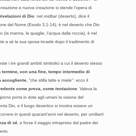
ma creazione e nuova creazione si stende l'opera di
rivelazioni di Dio
: nel
midbar
(deserto), dice il
azione del Nome (Esodo 3,1-14); è nel deserto che Dio
o (la manna, le quaglie, l'acqua dalla roccia); è nel
nte a sé la sua sposa-Israele dopo il tradimento di
ste i tre grandi ambiti simbolici a cui il deserto stesso
a termine, con una fine, tempo intermedio di
a accogliente
, "che stilla latte e miele'': ecco il
 credente come
prova
, come
tentazione
. Valeva la
iorno porta in dote agli umani la visione del
enta Dio, e il luogo desertico si mostra essere un
rcorrere in questi quarant'anni nel deserto, per umiliarti
nza di sé
, e forse il viaggio intrapreso dal padre dei
erto.