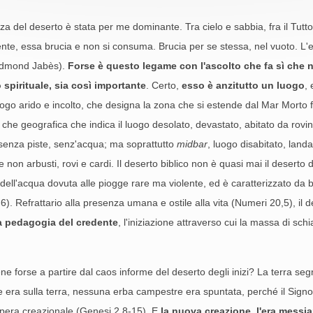
za del deserto è stata per me dominante. Tra cielo e sabbia, fra il Tutt
nte, essa brucia e non si consuma. Brucia per se stessa, nel vuoto. L'e
(Edmond Jabès).
Forse è questo legame con l'ascolto che fa sì che n
o spirituale, sia così importante
. Certo,
esso è anzitutto un luogo
,
uogo arido e incolto, che designa la zona che si estende dal Mar Morto f
 che geografica che indica il luogo desolato, devastato, abitato da rovi
 senza piste, senz'acqua; ma soprattutto
midbar
, luogo disabitato, land
 non arbusti, rovi e cardi. Il deserto biblico non è quasi mai il deserto d
 dell'acqua dovuta alle piogge rare ma violente, ed è caratterizzato da br
). Refrattario alla presenza umana e ostile alla vita (Numeri 20,5), il 
a pedagogia del credente
, l'iniziazione attraverso cui la massa di schia
 forse a partire dal caos informe del deserto degli inizi? La terra se
re era sulla terra, nessuna erba campestre era spuntata, perché il Signo
'opera creazionale (Genesi 2,8-15). E
la nuova creazione, l'era messian