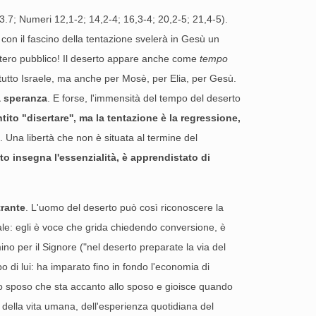
-3.7; Numeri 12,1-2; 14,2-4; 16,3-4; 20,2-5; 21,4-5).
e con il fascino della tentazione svelerà in Gesù un
istero pubblico! Il deserto appare anche come
tempo
r tutto Israele, ma anche per Mosè, per Elia, per Gesù.
a speranza
. E forse, l'immensità del tempo del deserto
to "disertare'', ma la tentazione è la regressione,
tà. Una libertà che non è situata al termine del
rto insegna l'essenzialità, è apprendistato di
trante
. L'uomo del deserto può così riconoscere la
iale: egli è voce che grida chiedendo conversione, è
no per il Signore ("nel deserto preparate la via del
opo di lui: ha imparato fino in fondo l'economia di
llo sposo che sta accanto allo sposo e gioisce quando
a della vita umana, dell'esperienza quotidiana del