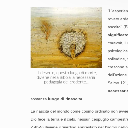
"L'esperien
roveto arde
ascolto'' 
significat
caravah
, l
psicologica
solitudine,
crescono se
...il deserto, questo luogo di morte, 
dell'azione
diviene nella Bibbia la necessaria 
pedagogia del credente...
Salmo 121,6
necessari
sostanza
luogo di rinascita
.
La nascita del mondo come cosmo ordinato non avviene
Dio fece la terra e il cielo, nessun cespuglio campest
2,4b-5) diviene il giardino apprestato per l'uomo nell