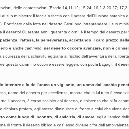
morazioni, delle contestazioni (Esodo 14,11-12; 15,24; 16,2-3.20.27; 17,2
 suo ministero: il faccia a faccia con il potere dell'illusione satanica 
). Fortificato dalla lotta nel deserto Gesù può intraprendere il suo min
rsa il deserto! Quaranta anni, quaranta giorni: è il tempo del deserto pe
zienza, l'attesa, la perseveranza, accettando il caro prezzo dell
eserto è anche
cammino
:
nel deserto occorre avanzare, non è consenti
la sicurezza della schiavitù egiziana al rischio dell'avventura della liber
re questo cammino occorre essere leggeri, con pochi bagagli:
il dese
o interiore e fa dell'uomo un vigilante, un uomo dall'occhio pene
tista, uomo del deserto per eccellenza, mostra che in lui tutto è essenz
ne il peccato, è corpo scolpito dal deserto, è esistenza che si fa cammi
o lo dichiara profeta, egli stesso diminuisce di fronte a colui che viene d
rto come luogo di incontro, di amicizia, di amore
: egli è l'amico de
e di fronte il deserto biblico e così esso diviene cifra dell'ambivalenz