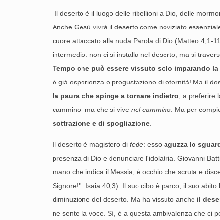
Il deserto è il luogo delle ribellioni a Dio, delle mor
Anche Gesù vivrà il deserto come noviziato essenziale al
cuore attaccato alla nuda Parola di Dio (Matteo 4,1-11
intermedio: non ci si installa nel deserto, ma si trave
Tempo che può essere vissuto solo imparando la pa
è già esperienza e pregustazione di eternità! Ma il d
la paura che spinge a tornare indietro
, a preferire 
cammino, ma che si vive
nel cammino
. Ma per compie
sottrazione e di spogliazione
.
Il deserto è magistero di
fede
: esso
aguzza lo sguard
presenza di Dio e denunciare l'idolatria. Giovanni Bat
mano che indica il Messia, è occhio che scruta e discer
Signore!'': Isaia 40,3). Il suo cibo è parco, il suo abit
diminuzione del deserto. Ma ha vissuto anche
il dese
ne sente la voce. Sì, è a questa ambivalenza che ci pon