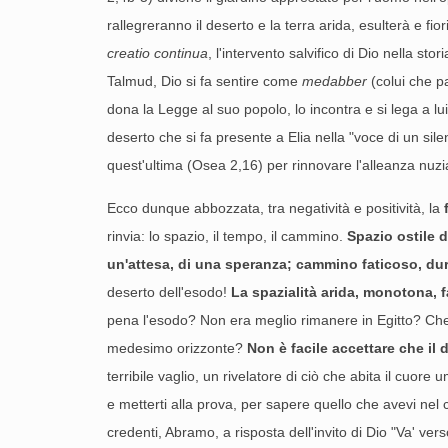
rallegreranno il deserto e la terra arida, esulterà e fi
creatio continua
, l'intervento salvifico di Dio nella st
Talmud, Dio si fa sentire come
medabber
(colui che p
dona la Legge al suo popolo, lo incontra e si lega a lu
deserto che si fa presente a Elia nella "voce di un sil
quest'ultima (Osea 2,16) per rinnovare l'alleanza nuzia
Ecco dunque abbozzata, tra negatività e positività, la
rinvia: lo spazio, il tempo, il cammino.
Spazio ostile 
un'attesa, di una speranza; cammino faticoso, duro
deserto dell'esodo!
La spazialità arida, monotona, f
pena l'esodo? Non era meglio rimanere in Egitto? Che sa
medesimo orizzonte?
Non è facile accettare che il 
terribile vaglio, un rivelatore di ciò che abita il cuore
e metterti alla prova, per sapere quello che avevi nel
credenti, Abramo, a risposta dell'invito di Dio "Va' vers