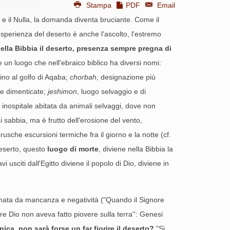
Stampa
PDF
Email
o e il Nulla, la domanda diventa bruciante. Come il
sperienza del deserto è anche l'ascolto, l'estremo
ella Bibbia il deserto, presenza sempre pregna di
 e un luogo che nell'ebraico biblico ha diversi nomi:
ino al golfo di Aqaba;
chorbah
, designazione più
ne dimenticate;
jeshimon
, luogo selvaggio e di
a inospitale abitata da animali selvaggi, dove non
i sabbia, ma è frutto dell'erosione del vento,
usche escursioni termiche fra il giorno e la notte (cf.
deserto, questo
luogo di morte
, diviene nella Bibbia la
vi usciti dall'Egitto diviene il popolo di Dio, diviene in
gnata da mancanza e negatività ("Quando il Signore
re Dio non aveva fatto piovere sulla terra'': Genesi
ica, non sarà forse un far fiorire il deserto?
"Si