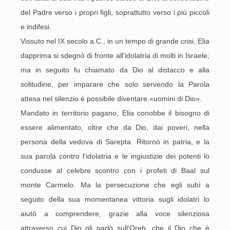
del Padre verso i propri figli, soprattutto verso i più piccoli
e indifesi.
Vissuto nel IX secolo a.C., in un tempo di grande crisi, Elia
dapprima si sdegnò di fronte all'idolatria di molti in Israele;
ma in seguito fu chiamato da Dio al distacco e alla
solitudine, per imparare che solo servendo la Parola
attesa nel silenzio è possibile diventare «uomini di Dio».
Mandato in territorio pagano, Elia conobbe il bisogno di
essere alimentato, oltre che da Dio, dai poveri, nella
persona della vedova di Sarepta. Ritornò in patria, e la
sua parola contro l'idolatria e le ingiustizie dei potenti lo
condusse al celebre scontro con i profeti di Baal sul
monte Carmelo. Ma la persecuzione che egli subì a
seguito della sua momentanea vittoria sugli idolatri lo
aiutò a comprendere, grazie alla voce silenziosa
attraverso cui Dio gli parlò sull'Oreb, che il Dio che è