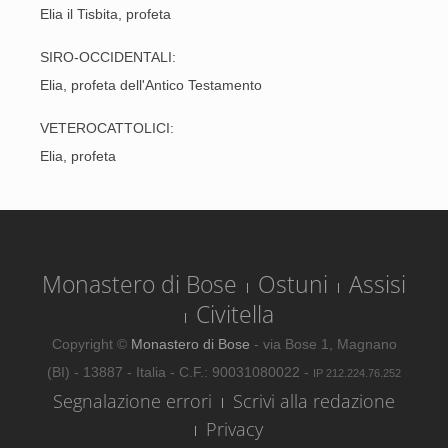
Elia il Tisbita, profeta
SIRO-OCCIDENTALI:
Elia, profeta dell'Antico Testamento
VETEROCATTOLICI:
Elia, profeta
Monastero di Bose
Ostuni
Assisi
Civitella
Copyright ©
Monastero di Bose
- via Bose 1, Magnano
(BI) - 13887 - Italia - C.F.: 90031080022 -
IP 212.224.76.252
Segnalazione errori
Scrivi alla redazione
Privacy