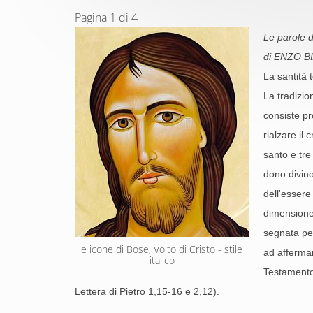
Pagina 1 di 4
Le parole de
di ENZO B
La santità 
La tradizio
consiste pr
rialzare il 
santo e tre
dono divino
dell'essere
dimensione 
segnata per
le icone di Bose, Volto di Cristo - stile 
ad affermar
italico
Testamento 
Lettera di Pietro 1,15-16 e 2,12).