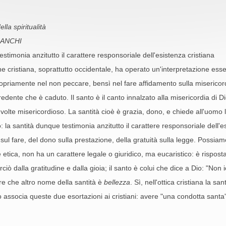
lla spiritualità
IANCHI
testimonia anzitutto il carattere responsoriale dell'esistenza cristiana
ne cristiana, soprattutto occidentale, ha operato un'interpretazione es
opriamente nel non peccare, bensì nel fare affidamento sulla misericordi
credente che è caduto. Il santo è il canto innalzato alla misericordia di Di
 volte misericordioso. La santità cioè è grazia, dono, e chiede all'uomo
: la santità dunque testimonia anzitutto il carattere responsoriale dell'e
 sul fare, del dono sulla prestazione, della gratuità sulla legge. Possiam
etica, non ha un carattere legale o giuridico, ma eucaristico: è rispost
ciò dalla gratitudine e dalla gioia; il santo è colui che dice a Dio: "Non 
e che altro nome della santità è
bellezza
. Sì, nell'ottica cristiana la s
associa queste due esortazioni ai cristiani: avere "una condotta santa''