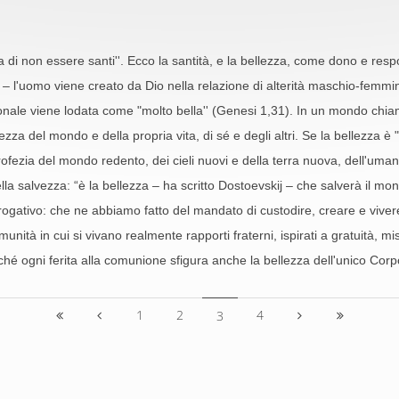
a di non essere santi''. Ecco la santità, e la bellezza, come dono e respo
i – l'uomo viene creato da Dio nella relazione di alterità maschio-femm
ionale viene lodata come "molto bella'' (Genesi 1,31). In un mondo chi
ezza del mondo e della propria vita, di sé e degli altri. Se la bellezza è 
profezia del mondo redento, dei cieli nuovi e della terra nuova, dell'uma
a salvezza: “è la bellezza – ha scritto Dostoevskij – che salverà il mondo
ogativo: che ne abbiamo fatto del mandato di custodire, creare e vivere l
unità in cui si vivano realmente rapporti fraterni, ispirati a gratuità, mi
rché ogni ferita alla comunione sfigura anche la bellezza dell'unico Corpo
1
2
4
3