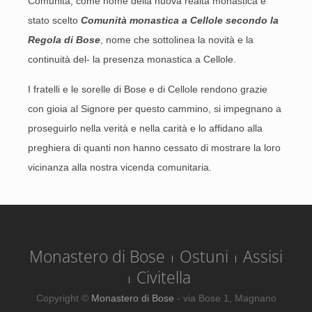
Comunità, come nome della nuova realtà monastica è
stato scelto
Comunità monastica a Cellole secondo la
Regola di Bose
, nome che sottolinea la novità e la
continuità del- la presenza monastica a Cellole.
I fratelli e le sorelle di Bose e di Cellole rendono grazie
con gioia al Signore per questo cammino, si impegnano a
proseguirlo nella verità e nella carità e lo affidano alla
preghiera di quanti non hanno cessato di mostrare la loro
vicinanza alla nostra vicenda comunitaria.
Monastero di Bose
Ostuni
Assisi
Civitella
Copyright ©
Monastero di Bose
- via Bose 1, Magnano