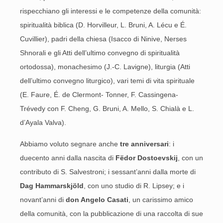
rispecchiano gli interessi e le competenze della comunità:
spiritualità biblica (D. Horvilleur, L. Bruni, A. Lécu e É.
Cuvillier), padri della chiesa (Isacco di Ninive, Nerses
Shnorali e gli Atti dell’ultimo convegno di spiritualità
ortodossa), monachesimo (J.-C. Lavigne), liturgia (Atti
dell’ultimo convegno liturgico), vari temi di vita spirituale
(E. Faure, É. de Clermont- Tonner, F. Cassingena-
Trévedy con F. Cheng, G. Bruni, A. Mello, S. Chialà e L.
d’Ayala Valva).
Abbiamo voluto segnare anche
tre anniversari
: i
duecento anni dalla nascita di
Fëdor Dostoevskij
, con un
contributo di S. Salvestroni; i sessant’anni dalla morte di
Dag Hammarskjöld
, con uno studio di R. Lipsey; e i
novant’anni di
don Angelo Casati
, un carissimo amico
della comunità, con la pubblicazione di una raccolta di sue