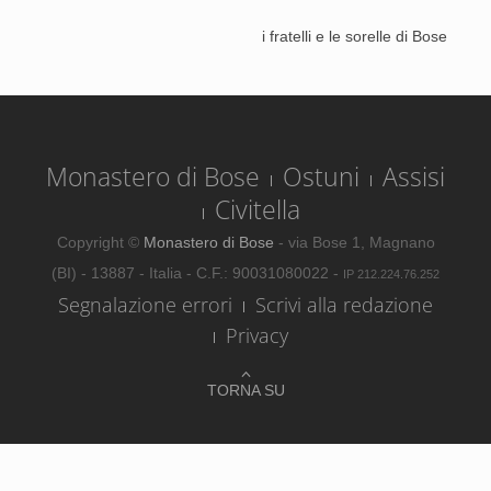
i fratelli e le sorelle di Bose
Monastero di Bose
Ostuni
Assisi
Civitella
Copyright ©
Monastero di Bose
- via Bose 1, Magnano
(BI) - 13887 - Italia - C.F.: 90031080022 -
IP 212.224.76.252
Segnalazione errori
Scrivi alla redazione
Privacy
TORNA SU