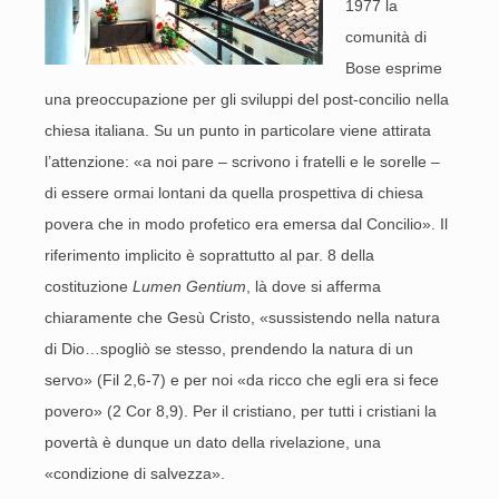
1977 la
comunità di
Bose esprime
una preoccupazione per gli sviluppi del post-concilio nella
chiesa italiana. Su un punto in particolare viene attirata
l’attenzione: «a noi pare – scrivono i fratelli e le sorelle –
di essere ormai lontani da quella prospettiva di chiesa
povera che in modo profetico era emersa dal Concilio». Il
riferimento implicito è soprattutto al par. 8 della
costituzione
Lumen Gentium
, là dove si afferma
chiaramente che Gesù Cristo, «sussistendo nella natura
di Dio…spogliò se stesso, prendendo la natura di un
servo» (Fil 2,6-7) e per noi «da ricco che egli era si fece
povero» (2 Cor 8,9). Per il cristiano, per tutti i cristiani la
povertà è dunque un dato della rivelazione, una
«condizione di salvezza».