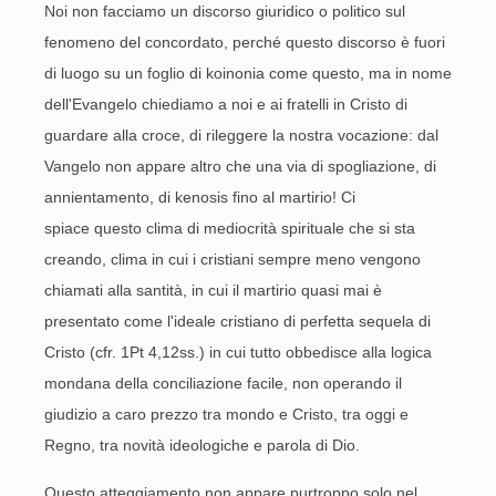
Noi non facciamo un discorso giuridico o politico sul
fenomeno del concordato, perché questo discorso è fuori
di luogo su un foglio di koinonia come questo, ma in nome
dell'Evangelo chiediamo a noi e ai fratelli in Cristo di
guardare alla croce, di rileggere la nostra vocazione: dal
Vangelo non appare altro che una via di spogliazione, di
annientamento, di kenosis fino al martirio! Ci
spiace questo clima di mediocrità spirituale che si sta
creando, clima in cui i cristiani sempre meno vengono
chiamati alla santità, in cui il martirio quasi mai è
presentato come l'ideale cristiano di perfetta sequela di
Cristo (cfr. 1Pt 4,12ss.) in cui tutto obbedisce alla logica
mondana della conciliazione facile, non operando il
giudizio a caro prezzo tra mondo e Cristo, tra oggi e
Regno, tra novità ideologiche e parola di Dio.
Questo atteggiamento non appare purtroppo solo nel