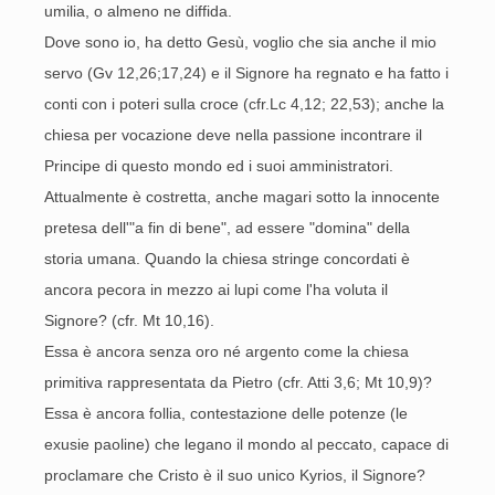
umilia, o almeno ne diffida.
Dove sono io, ha detto Gesù, voglio che sia anche il mio
servo (Gv 12,26;17,24) e il Signore ha regnato e ha fatto i
conti con i poteri sulla croce (cfr.Lc 4,12; 22,53); anche la
chiesa per vocazione deve nella passione incontrare il
Principe di questo mondo ed i suoi amministratori.
Attualmente è costretta, anche magari sotto la innocente
pretesa dell'"a fin di bene", ad essere "domina" della
storia umana. Quando la chiesa stringe concordati è
ancora pecora in mezzo ai lupi come l'ha voluta il
Signore? (cfr. Mt 10,16).
Essa è ancora senza oro né argento come la chiesa
primitiva rappresentata da Pietro (cfr. Atti 3,6; Mt 10,9)?
Essa è ancora follia, contestazione delle potenze (le
exusie paoline) che legano il mondo al peccato, capace di
proclamare che Cristo è il suo unico Kyrios, il Signore?