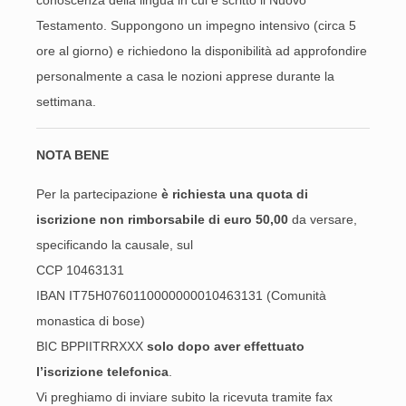
conoscenza della lingua in cui è scritto il Nuovo
Testamento. Suppongono un impegno intensivo (circa 5
ore al giorno) e richiedono la disponibilità ad approfondire
personalmente a casa le nozioni apprese durante la
settimana.
NOTA BENE
Per la partecipazione
è richiesta una quota di
iscrizione non rimborsabile di euro 50,00
da versare,
specificando la causale, sul
CCP 10463131
IBAN IT75H0760110000000010463131 (Comunità
monastica di bose)
BIC BPPIITRRXXX
solo dopo aver effettuato
l’iscrizione telefonica
.
Vi preghiamo di inviare subito la ricevuta tramite fax