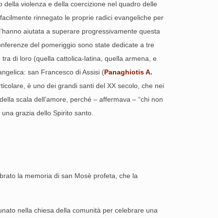
so della violenza e della coercizione nel quadro delle
 facilmente rinnegato le proprie radici evangeliche per
smo l’hanno aiutata a superare progressivamente questa
conferenze del pomeriggio sono state dedicate a tre
tra di loro (quella cattolica-latina, quella armena, e
angelica: san Francesco di Assisi (
Panaghiotis A.
rticolare, è uno dei grandi santi del XX secolo, che nei
o della scala dell’amore, perché – affermava – “chi non
una grazia dello Spirito santo.
lebrato la memoria di san Mosè profeta, che la
dunato nella chiesa della comunità per celebrare una