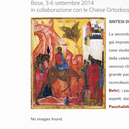
Bose, 3-6 settembre 2014
in collaborazione con le Chiese Ortodos
SINTESI D
La seconda 
già imposta
case studie
della celeb
vescovo che
grande padr
riconciliaz
Behr
); i p
aspetti, da
Paschalid
No images found.