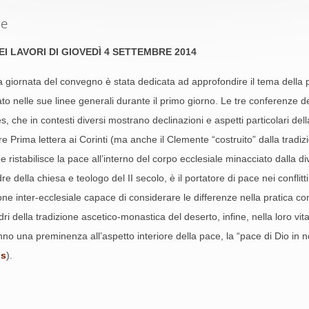
se
EI LAVORI DI GIOVEDÌ 4 SETTEMBRE 2014
giornata del convegno è stata dedicata ad approfondire il tema della pac
to nelle sue linee generali durante il primo giorno. Le tre conferenze de
s, che in contesti diversi mostrano declinazioni e aspetti particolari d
re Prima lettera ai Corinti (ma anche il Clemente “costruito” dalla tradiz
 ristabilisce la pace all’interno del corpo ecclesiale minacciato dalla di
e della chiesa e teologo del II secolo, è il portatore di pace nei conflit
ione inter-ecclesiale capace di considerare le differenze nella pratica c
adri della tradizione ascetico-monastica del deserto, infine, nella loro vita
nno una preminenza all’aspetto interiore della pace, la “pace di Dio in n
is
).