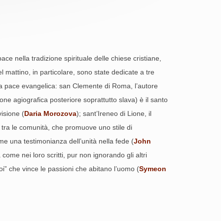
e nella tradizione spirituale delle chiese cristiane,
l mattino, in particolare, sono state dedicate a tre
ella pace evangelica: san Clemente di Roma, l’autore
ione agiografica posteriore soprattutto slava) è il santo
visione (
Daria Morozova
); sant’Ireneo di Lione, il
ti tra le comunità, che promuove uno stile di
ome una testimonianza dell’unità nella fede (
John
 come nei loro scritti, pur non ignorando gli altri
oi” che vince le passioni che abitano l’uomo (
Symeon