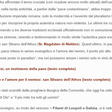
 ha affrontato il tema cruciale (con ricadute ancora molto attuali) dell’u
nella tarda antichità, a partire dalla “pace costantiniana”, abbia troppo
’istituzione imperiale romana: solo la modernità e l’avvento del plurali
per riscoprire la propria autentica natura non-violenta. Le ultime tre 
nendo a tre diverse tradizioni ecclesiali ufficialmente non in comunione 
ima sintonia, vivendo e testimoniando in modo simile l’autentica pace ev
e san Silvano dell’Athos (
Sr. Magdalen di Maldon
). Quest’ultimo, in pa
 la pace intesa in senso evangelico e l’amore dei nemici, il punto più alt
se posto in paradiso”; ma noi possiamo amare i nemici solo in virtù di 
si, un testimone della pace (testo completo)
 e l’amore per il nemico: san Silvano dell’Athos (testo completo)
 stati scanditi dalla preghiera liturgica della Comunità, che oggi ha ce
Dio” e “il più mite tra tutti gli uomini”.
 convegno, su invito del vescovo +
Filaret di Leopoli e Galizia
, si è ra