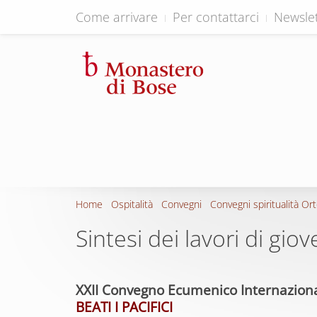
Come arrivare
Per contattarci
Newslet
Home
Ospitalità
Convegni
Convegni spiritualità Or
Sintesi dei lavori di gi
XXII Convegno Ecumenico Internazional
BEATI I PACIFICI