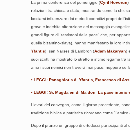
La prima conferenza del pomeriggio (
Cyril Hovorun
)
relazioni tra chiesa e stato, mostrando come la chiesa 
lasciarsi influenzare dai metodi coercitivi propri dell
grave e indebita alterazione del messaggio evangelico 
grandi figure di “testimoni della pace” che, per apparte
quella bizantino-slava), hanno manifestato la loro int
Yfantis
), san Narses di Lambron (
Adam Makaryan
) 
suoi scritti ha mostrato lo stretto e intimo legame tra
ama i suoi nemici non troverà mai pace, neppure se fos
LEGGI: Panaghiotis A. Yfantis, Francesco di Assi
LEGGI: Sr. Magdalen di Maldon, La pace interiore
I lavori del convegno, come il giorno precedente, sono
tradizione biblica e patristica ricordano come “l’amico di 
Dopo il pranzo un gruppo di ortodossi partecipanti al