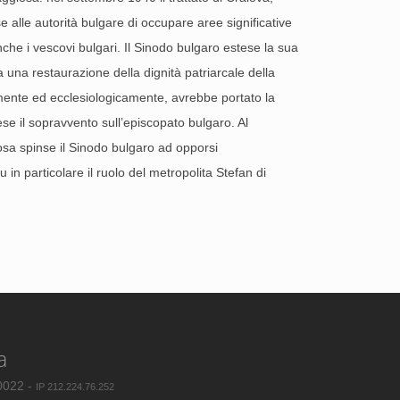
 alle autorità bulgare di occupare aree significative
che i vescovi bulgari. Il Sinodo bulgaro estese la sua
 una restaurazione della dignità patriarcale della
amente ed ecclesiologicamente, avrebbe portato la
se il sopravvento sull’episcopato bulgaro. Al
osa spinse il Sinodo bulgaro ad opporsi
 in particolare il ruolo del metropolita Stefan di
a
80022 -
IP 212.224.76.252