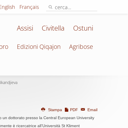
English
Français
Assisi
Civitella
Ostuni
oro
Edizioni Qiqajon
Agribose
lkandjieva
Stampa
PDF
Email
ito un dottorato presso la Central European University
almente è ricercatrice all’Università St Kliment