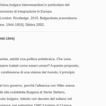
 chiesa bulgara interessandosi in particolare del
l processo di integrazione in Europa.
, London: Routledge, 2015; Balgarskata pravoslavna
re, 1944-1953], Silistra 2002.
1940-1944)
azista, adottò una politica antiebraica. Che cosa
i essere trattati come esseri umani? A questo proposito,
 condivisione di una visione del mondo; il principio
del loro governo, perché l’alleanza con Hitler aveva
imile alla cosiddetta Bulgaria di Santo Stefano,
ato bulgaro, istituito con decreto del sultano nel
giosa: nel settembre 1940 il trattato di Craiova,