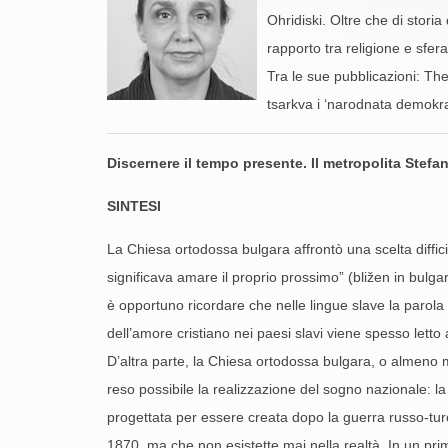
Ohridiski. Oltre che di stori
rapporto tra religione e sfer
Tra le sue pubblicazioni: T
tsarkva i ‘narodnata demokra
Discernere il tempo presente. Il metropolita Stefa
SINTESI
La Chiesa ortodossa bulgara affrontò una scelta diffici
significava amare il proprio prossimo” (bližen in bulgar
è opportuno ricordare che nelle lingue slave la parola 
dell’amore cristiano nei paesi slavi viene spesso letto a
D’altra parte, la Chiesa ortodossa bulgara, o almeno mol
reso possibile la realizzazione del sogno nazionale: la r
progettata per essere creata dopo la guerra russo-turca
1870, ma che non esistette mai nella realtà. In un pri