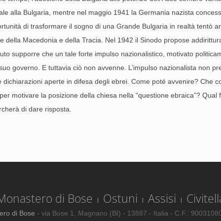
onale alla Bulgaria, mentre nel maggio 1941 la Germania nazista concesse
tunità di trasformare il sogno di una Grande Bulgaria in realtà tentò an
e della Macedonia e della Tracia. Nel 1942 il Sinodo propose addirittura
uto supporre che un tale forte impulso nazionalistico, motivato politic
 suo governo. E tuttavia ciò non avvenne. L’impulso nazionalista non pre
ce dichiarazioni aperte in difesa degli ebrei. Come poté avvenire? Che c
e per motivare la posizione della chiesa nella “questione ebraica”? Qual fu
cherà di dare risposta.
Monastero di Bose
Ostuni
Assisi
Civitell
ero di Bose
- via Bose 1, Magnano (BI) - 13887 - Italia - C.F.: 900310