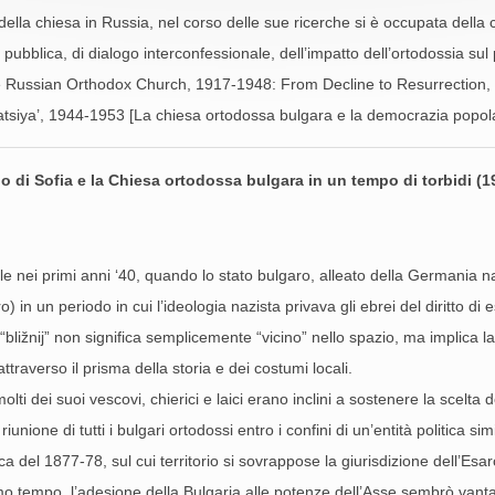
a della chiesa in Russia, nel corso delle sue ricerche si è occupata della
a pubblica, di dialogo interconfessionale, dell’impatto dell’ortodossia su
he Russian Orthodox Church, 1917-1948: From Decline to Resurrection
tsiya’, 1944-1953 [La chiesa ortodossa bulgara e la democrazia popola
no di Sofia e la Chiesa ortodossa bulgara in un tempo di torbidi (
le nei primi anni ‘40, quando lo stato bulgaro, alleato della Germania n
o) in un periodo in cui l’ideologia nazista privava gli ebrei del diritto d
“bližnij” non significa semplicemente “vicino” nello spazio, ma implica la
ttraverso il prisma della storia e dei costumi locali.
ti dei suoi vescovi, chierici e laici erano inclini a sostenere la scelta 
iunione di tutti i bulgari ortodossi entro i confini di un’entità politica s
 del 1877-78, sul cui territorio si sovrappose la giurisdizione dell’Esarc
mo tempo, l’adesione della Bulgaria alle potenze dell’Asse sembrò vantag