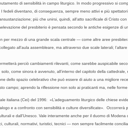
utamento di sensibilità in campo liturgico. In modo progressivo si compi
 I fedeli diventano, di conseguenza, sempre meno attivi e più spettator
ansustanziazione; più che unirsi, quindi, all’atto sacrificale di Cristo c
praelevazione del presbiterio è pensata secondo le antiche esigenze di u
e non per mezzo di una grande scala centrale — come altre aree presbit
llegato all’aula assembleare, ma attraverso due scale laterali; l’altare
rmetterà perciò cambiamenti rilevanti, come sarebbe auspicabile secondo
 solo, come sinora è avvenuto, all’interno del capitolo della cattedrale
 dello spazio celebrativo che può essere di aiuto a una migliore recezio
sto campo; aprendo la riflessione non solo ai praticanti ma, nelle forme po
 italiana (Cei) del 1996: «L’adeguamento liturgico delle chiese eviden
 dialogo e a confronto con sensibilità e culture diversificate». Occorrerà 
ulturali e dall’Unesco. Vale interamente anche per il duomo di Modena 
 culturali, normativi, turistici, tecnici — non sempre facilmente conciliab