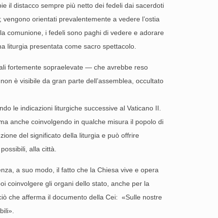
e il distacco sempre più netto dei fedeli dai sacerdoti
i; vengono orientati prevalentemente a vedere l’ostia
on la comunione, i fedeli sono paghi di vedere e adorare
na liturgia presentata come sacro spettacolo.
erali fortemente sopraelevate — che avrebbe reso
 non è visibile da gran parte dell’assemblea, occultato
 le indicazioni liturgiche successive al Vaticano II.
, ma anche coinvolgendo in qualche misura il popolo di
ne del significato della liturgia e può offrire
ssibili, alla città.
za, a suo modo, il fatto che la Chiesa vive e opera
poi coinvolgere gli organi dello stato, anche per la
ciò che afferma il documento della Cei: «Sulle nostre
ili».