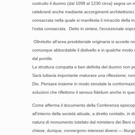
costruito il duomo (dal 1099 al 1230 circa) segna un m
celebranti anche mediante accorgimenti architettonici.
consacrata nella quale si manifesta il miracolo della tr
l’ostia consacrata. Detto in sintesi, l’eccezionale so
Oltretutto all’area presbiteriale originaria si acced
comunque abbordabile il dislivello e in qualche modo co
dal pontile.
La struttura compatta e ben definita del duomo non pe
Sarà tuttavia importante maturare una riflessione; non
Dio. Pensare insieme in modo sinodale la conformazione
soluzioni che riflettono il sensus fidelium anche in que
Come afferma il documento della Conferenza episcopale
all’interno della società attuale, a diretto contatto, in
natura di monumento tutelato dal ministero dei Beni c
chiese, dunque, convergono interessi diversi — liturgici,