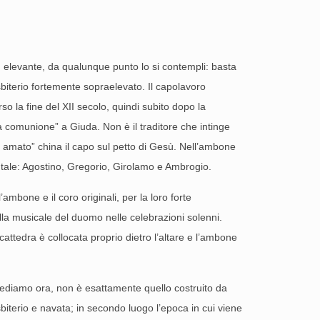
d elevante, da qualunque punto lo si contempli: basta
sbiterio fortemente sopraelevato. Il capolavoro
so la fine del XII secolo, quindi subito dopo la
 comunione” a Giuda. Non è il traditore che intinge
o amato” china il capo sul petto di Gesù. Nell’ambone
entale: Agostino, Gregorio, Girolamo e Ambrogio.
mbone e il coro originali, per la loro forte
ella musicale del duomo nelle celebrazioni solenni.
cattedra è collocata proprio dietro l’altare e l’ambone
 vediamo ora, non è esattamente quello costruito da
biterio e navata; in secondo luogo l’epoca in cui viene