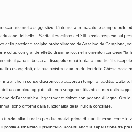
o scenario molto suggestivo. L’interno, a tre navate, è sempre bello e
eduzione del bello. Svetta il crocifisso del XIII secolo sospeso sul pre
rilievo della passione scolpito probabilmente da Anselmo da Campione, ver
ene colta, con grande effetto drammatico, nel momento i cui Gesù “fa la
tamente il pane in bocca al discepolo ormai lontano, mentre “il discepol
ttro evangelisti; alla sua sinistra i quattro dottori della Chiesa occid
a anche in senso diacronico: attraversa i tempi, è traditio. L’altare, l’a
o dell’assemblea, oggi di fatto non vengono utilizzati se non dalla capp
l piano dell’assemblea, leggermente rialzati con pedane di legno. Ora la 
omma, sono difformi dalla funzionalità della liturgia conciliare.
unzionalità liturgica per due motivi: prima di tutto l’interno, come lo
 pontile e innalzato il presbiterio, accentuando la separazione tra pres