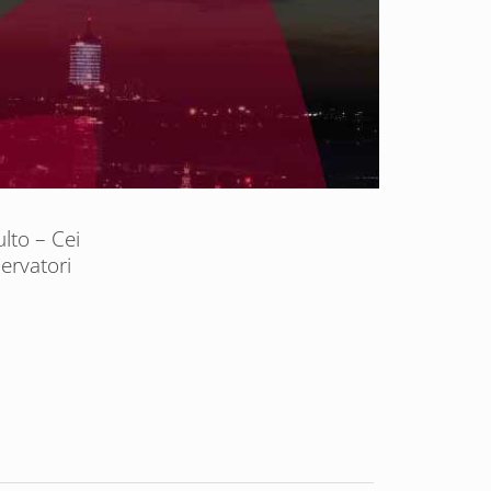
ulto – Cei
servatori