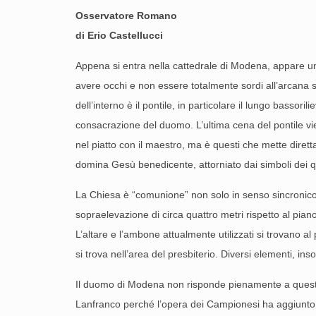
Osservatore Romano
di Erio Castellucci
Appena si entra nella cattedrale di Modena, appare un
avere occhi e non essere totalmente sordi all’arcana s
dell’interno è il pontile, in particolare il lungo basso
consacrazione del duomo. L’ultima cena del pontile vi
nel piatto con il maestro, ma è questi che mette diret
domina Gesù benedicente, attorniato dai simboli dei qua
La Chiesa è “comunione” non solo in senso sincronico, m
sopraelevazione di circa quattro metri rispetto al pian
L’altare e l’ambone attualmente utilizzati si trovano a
si trova nell’area del presbiterio. Diversi elementi, ins
Il duomo di Modena non risponde pienamente a questa f
Lanfranco perché l’opera dei Campionesi ha aggiunto il