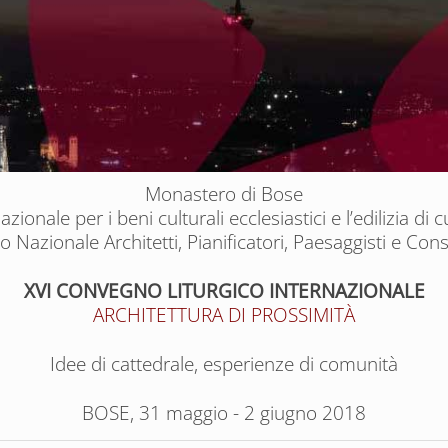
Monastero di Bose
azionale per i beni culturali ecclesiastici e l’edilizia di c
o Nazionale Architetti, Pianificatori, Paesaggisti e Con
XVI CONVEGNO LITURGICO INTERNAZIONALE
ARCHITETTURA DI PROSSIMITÀ
Idee di cattedrale, esperienze di comunità
BOSE, 31 maggio - 2 giugno 2018