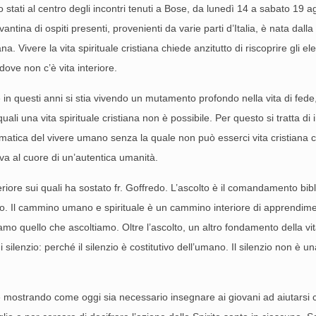
no stati al centro degli incontri tenuti a Bose, da lunedì 14 a sabato 19 
ntina di ospiti presenti, provenienti da varie parti d’Italia, è nata dalla 
. Vivere la vita spirituale cristiana chiede anzitutto di riscoprire gli el
ove non c’è vita interiore.
 in questi anni si stia vivendo un mutamento profondo nella vita di fede, 
uali una vita spirituale cristiana non è possibile. Per questo si tratta 
mmatica del vivere umano senza la quale non può esserci vita cristiana co
va al cuore di un’autentica umanità.
nteriore sui quali ha sostato fr. Goffredo. L’ascolto è il comandamento bib
o. Il cammino umano e spirituale è un cammino interiore di apprendimento 
quello che ascoltiamo. Oltre l’ascolto, un altro fondamento della vita i
 silenzio: perché il silenzio è costitutivo dell’umano. Il silenzio non è
re mostrando come oggi sia necessario insegnare ai giovani ad aiutarsi con