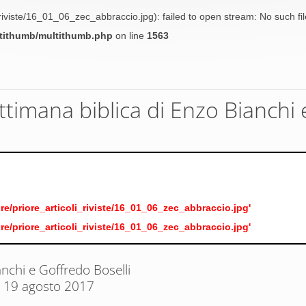
riviste/16_01_06_zec_abbraccio.jpg): failed to open stream: No such file
ltithumb/multithumb.php
on line
1563
settimana biblica di Enzo Bianchi
e/priore_articoli_riviste/16_01_06_zec_abbraccio.jpg'
e/priore_articoli_riviste/16_01_06_zec_abbraccio.jpg'
nchi e Goffredo Boselli
l 19 agosto 2017