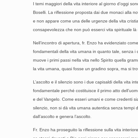
I temi maggiori della vita interiore al giorno d’oggi so
Boselli. La riflessione proposta dai due monaci alla nova
e non appare come una delle urgenze della vita cristiana
consapevolezza che non può esserci vita spirituale là d
Nell’incontro di apertura, fr. Enzo ha evidenziato come
fondamentali della vita umana in quanto tale, senza i q
muove i primi passi nella vita nello Spirito quella gra
la vita umana, quasi fosse un gradino sopra, ma si tro
L’ascolto e il silenzio sono i due capisaldi della vita i
fondamentale perché costituisce il primo atto dell’uom
e del Vangelo. Come esseri umani e come credenti siamo 
silenzio, non si dà vita umana autentica senza tempi di
dall’ascolto e genera l’ascolto.
Fr. Enzo ha proseguito la riflessione sulla vita interio