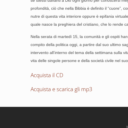
se stessi davanti a Dio ogni giorno per conoscersi megli
profondità, ciò che nella Bibbia è definito il “cuore”,
nutre di questa vita interiore oppure è epifania virtuale
quale nasce la preghiera del cristiano, che lo rende c
Nella serata di martedì 15, la comunità e gli ospiti ha
compito della politica oggi, a partire dal suo ultimo s
intervento all’interno del tema della settimana sulla
vita delle singole persone e della società civile nel su
Acquista il CD
Acquista e scarica gli mp3