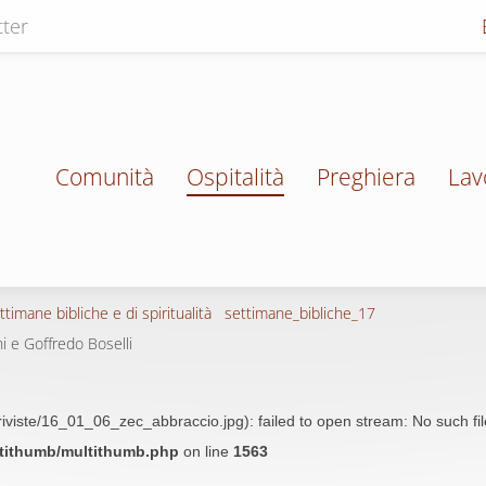
ter
Comunità
Ospitalità
Preghiera
Lav
ttimane bibliche e di spiritualità
settimane_bibliche_17
hi e Goffredo Boselli
riviste/16_01_06_zec_abbraccio.jpg): failed to open stream: No such file
ltithumb/multithumb.php
on line
1563