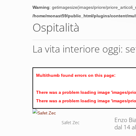
Warning
: getimagesize(images/priore/priore_articoli_
/home/monast59/public_html/plugins/content/mu
Ospitalità
La vita interiore oggi: 
Multithumb found errors on this page:
There was a problem loading image 'images/prior
There was a problem loading image 'images/prior
Enzo Bia
Safet Zec
dal 14 a