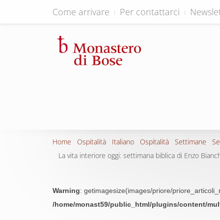
Come arrivare
Per contattarci
Newslet
Home
Ospitalità
Italiano
Ospitalità
Settimane
Se
La vita interiore oggi: settimana biblica di Enzo Bianc
Warning
: getimagesize(images/priore/priore_articoli_
/home/monast59/public_html/plugins/content/mu