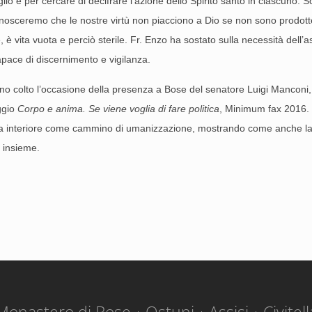
o e per cercare di decifrare l’azione dello Spirito santo in ciascuno. So
 conosceremo che le nostre virtù non piacciono a Dio se non sono prodotte
, è vita vuota e perciò sterile. Fr. Enzo ha sostato sulla necessità dell’a
apace di discernimento e vigilanza.
nno colto l’occasione della presenza a Bose del senatore Luigi Manconi, 
aggio
Corpo e anima. Se viene voglia di fare politica
, Minimum fax 2016. I
 vita interiore come cammino di umanizzazione, mostrando come anche la 
o insieme.